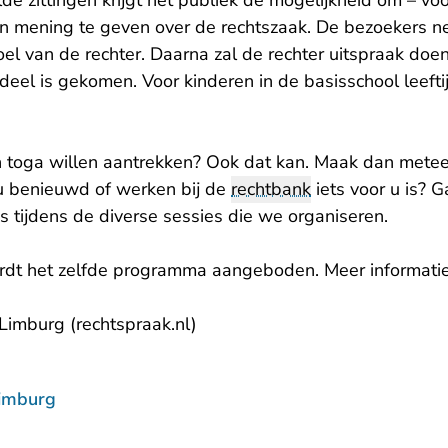
e zittingen krijgt het publiek de mogelijkheid om – voo
ijn mening te geven over de rechtszaak. De bezoekers n
el van de rechter. Daarna zal de rechter uitspraak doe
rdeel is gekomen. Voor kinderen in de basisschool leeft
.
en toga willen aantrekken? Ook dat kan. Maak dan metee
 u benieuwd of werken bij de
rechtbank
iets voor u is? 
s tijdens de diverse sessies die we organiseren.
rdt het zelfde programma aangeboden. Meer informati
imburg (rechtspraak.nl)
imburg