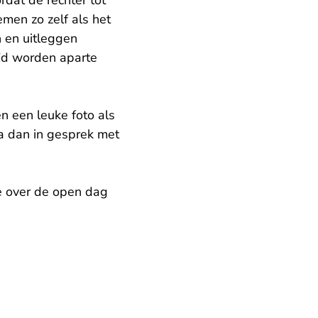
rdat de rechter tot
emen zo zelf als het
n en uitleggen
ijd worden aparte
n een leuke foto als
Ga dan in gesprek met
e over de open dag