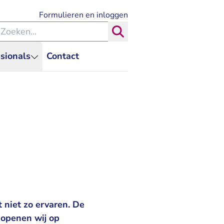
- U verlaat Rechtspraak.nl
Formulieren en inloggen
eken binnen de Rechtspraak
Zoeken
sionals
Contact
 niet zo ervaren. De
 openen wij op