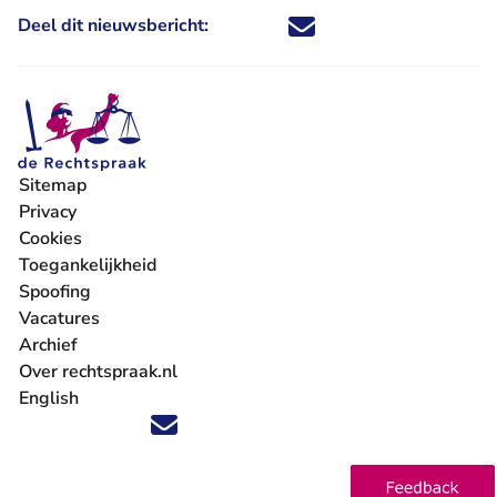
Deel dit nieuwsbericht:
Deel dit nieuwsbericht via X - U 
Deel dit nieuwsbericht via Fa
Deel dit nieuwsbericht via
Deel dit nieuwsbericht
Sitemap
Privacy
Cookies
Toegankelijkheid
Spoofing
Vacatures
- U verlaat Rechtspraak.nl
Archief
Over rechtspraak.nl
English
Volg ons op X (Twitter) - U verlaat Rechtspraak.nl
Volg ons op Facebook - U verlaat Rechtspraak.nl
Volg ons op Instagram - U verlaat Rechtspraak.nl
Volg ons op Youtube - U verlaat Rechtspraak.nl
Volg ons op LinkedIn - U verlaat Rechtspraak.n
'Blijf op de hoogte' nieuwsbrief - U verlaat