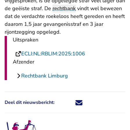
vrijgesproken, is de opgelegde straf veel lager dan
de geëiste straf. De
rechtbank
vindt wel bewezen
dat de verdachte roekeloos heeft gereden en heeft
daarom 1,5 jaar gevangenisstraf en 3 jaar
rijontzegging opgelegd.
Uitspraken
- U verlaat Rechts
ECLI:NL:RBLIM:2025:1006
Afzender
Rechtbank Limburg
Deel dit nieuwsbericht:
Deel dit nieuwsbericht via X - U 
Deel dit nieuwsbericht via Fa
Deel dit nieuwsbericht via
Deel dit nieuwsbericht