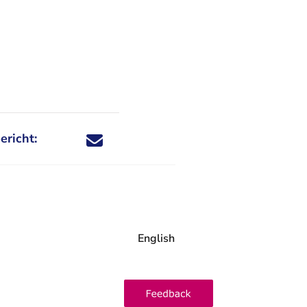
ericht:
Deel dit nieuwsbericht via X - U verlaat Rechtspraa
Deel dit nieuwsbericht via Facebook - U verlaat
Deel dit nieuwsbericht via e-mail
Deel dit nieuwsbericht via LinkedIn - U v
English