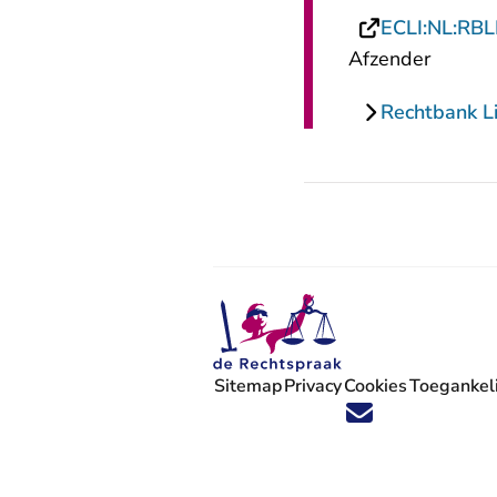
ECLI:NL:RB
Afzender
Rechtbank L
Sitemap
Privacy
Cookies
Toegankeli
Volg ons op X (Twitter) - U verlaat
Volg ons op Facebook - U verlaa
Volg ons op Instagram - U ve
Volg ons op Youtube - U 
Volg ons op LinkedIn -
'Blijf op de hoogte