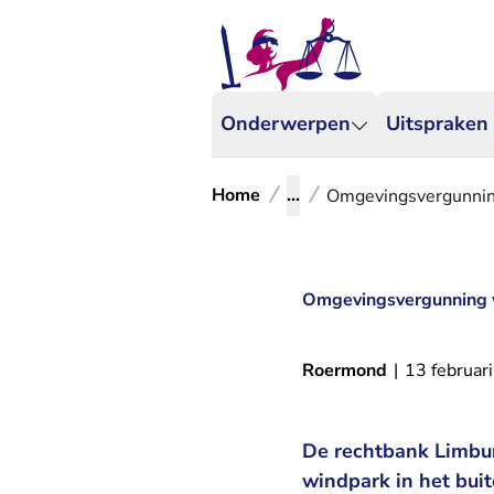
Onderwerpen
Uitspraken
Home
...
Omgevingsvergunning 
Omgevingsvergunning wi
Roermond
|
13 februar
De rechtbank Limbu
windpark in het bui