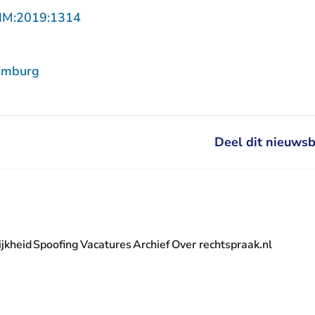
- U verlaat Rechtspraak.nl
LIM:2019:1314
imburg
Deel dit nieuwsb
jkheid
Spoofing
Vacatures
Archief
Over rechtspraak.nl
- U verlaat Rechtspraak.nl
 Rechtspraak.nl
t Rechtspraak.nl
rlaat Rechtspraak.nl
verlaat Rechtspraak.nl
 U verlaat Rechtspraak.nl
' nieuwsbrief - U verlaat Rechtspraak.nl