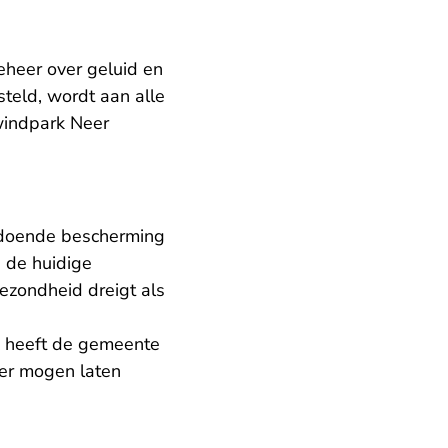
eheer over geluid en
teld, wordt aan alle
windpark Neer
doende bescherming
 de huidige
gezondheid dreigt als
k heeft de gemeente
der mogen laten