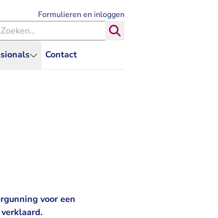
- U verlaat Rechtspraak.nl
Formulieren en inloggen
eken binnen de Rechtspraak
Zoeken
sionals
Contact
rgunning voor een
verklaard.