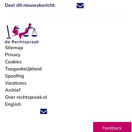
Deel dit nieuwsbericht:
Deel dit nieuwsbericht via X - U 
Deel dit nieuwsbericht via Fa
Deel dit nieuwsbericht via
Deel dit nieuwsbericht
Sitemap
Privacy
Cookies
Toegankelijkheid
Spoofing
Vacatures
- U verlaat Rechtspraak.nl
Archief
Over rechtspraak.nl
English
Volg ons op X (Twitter) - U verlaat Rechtspraak.nl
Volg ons op Facebook - U verlaat Rechtspraak.nl
Volg ons op Instagram - U verlaat Rechtspraak.nl
Volg ons op Youtube - U verlaat Rechtspraak.nl
Volg ons op LinkedIn - U verlaat Rechtspraak.n
'Blijf op de hoogte' nieuwsbrief - U verlaat