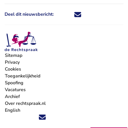
Deel dit nieuwsbericht:
Deel dit nieuwsbericht via X - U 
Deel dit nieuwsbericht via Fa
Deel dit nieuwsbericht via
Deel dit nieuwsbericht
Sitemap
Privacy
Cookies
Toegankelijkheid
Spoofing
Vacatures
- U verlaat Rechtspraak.nl
Archief
Over rechtspraak.nl
English
Volg ons op X (Twitter) - U verlaat Rechtspraak.nl
Volg ons op Facebook - U verlaat Rechtspraak.nl
Volg ons op Instagram - U verlaat Rechtspraak.nl
Volg ons op Youtube - U verlaat Rechtspraak.nl
Volg ons op LinkedIn - U verlaat Rechtspraak.n
'Blijf op de hoogte' nieuwsbrief - U verlaat