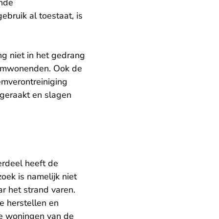
ende
bruik al toestaat, is
g niet in het gedrang
n omwonenden. Ook de
emverontreiniging
geraakt en slagen
rdeel heeft de
ek is namelijk niet
r het strand varen.
e herstellen en
de woningen van de