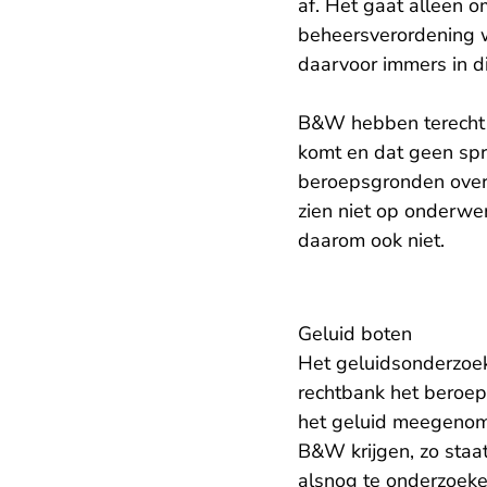
af. Het gaat alleen o
beheersverordening wo
daarvoor immers in d
B&W hebben terecht g
komt en dat geen sp
beroepsgronden over s
zien niet op onderw
daarom ook niet.
Geluid boten
Het geluidsonderzoek
rechtbank het beroep
het geluid meegenome
B&W krijgen, zo staa
alsnog te onderzoeke