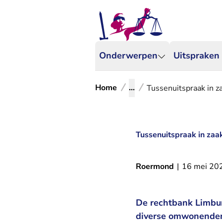
Onderwerpen
Uitspraken
Home
...
Tussenuitspraak in 
Tussenuitspraak in za
Roermond
|
16 mei 20
De rechtbank Limbur
diverse omwonenden