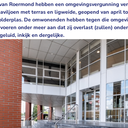
an Roermond hebben een omgevingsvergunning ver
viljoen met terras en ligweide, geopend van april to
Oolderplas. De omwonenden hebben tegen die omgev
voeren onder meer aan dat zij overlast (zullen) onde
eluid, inkijk en dergelijke.