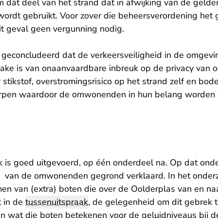
m dát deel van het strand dat in afwijking van de geld
rdt gebruikt. Voor zover die beheersverordening het ge
it geval geen vergunning nodig.
econcludeerd dat de verkeersveiligheid in de omgevin
rake is van onaanvaardbare inbreuk op de privacy va
tikstof, overstromingsrisico op het strand zelf en bod
erpen waardoor de omwonenden in hun belang worden 
 is goed uitgevoerd, op één onderdeel na. Op dat onde
 van de omwonenden gegrond verklaard. In het onderzo
n van (extra) boten die over de Oolderplas van en naa
t in de
tussenuitspraak
, de gelegenheid om dit gebrek t
n wat die boten betekenen voor de geluidniveaus bij 