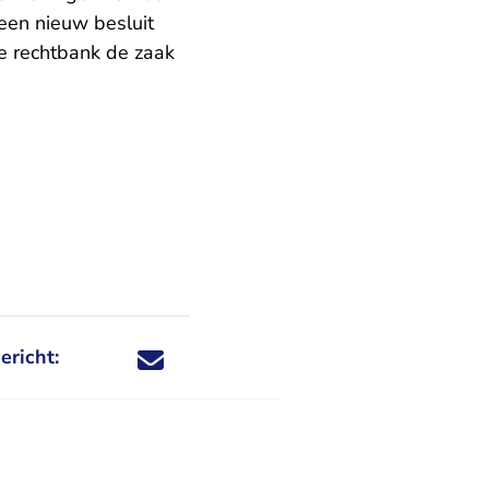
en nieuw besluit
e rechtbank de zaak
ericht:
Deel dit nieuwsbericht via X - U verlaat Rechtspraa
Deel dit nieuwsbericht via Facebook - U verlaat
Deel dit nieuwsbericht via e-mail
Deel dit nieuwsbericht via LinkedIn - U v