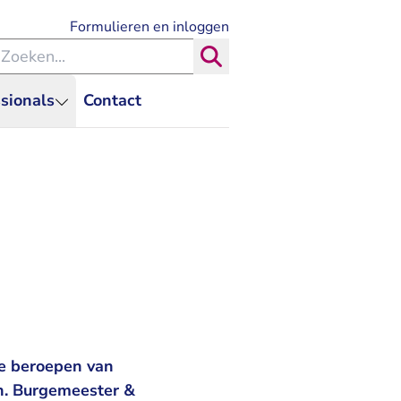
- U verlaat Rechtspraak.nl
Formulieren en inloggen
eken binnen de Rechtspraak
Zoeken
sionals
Contact
e beroepen van
n. Burgemeester &