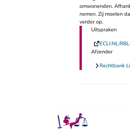
omwonenden. Afhanke
nemen. Zij moeten da
verder op.
Uitspraken
ECLI:NL:RB
Afzender
Rechtbank L