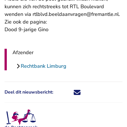
kunnen zich rechtstreeks tot RTL Boulevard
- U
wenden via
rtlblvd.beeldaanvragen@fremantle.nl
.
Zie ook de pagina:
Dood 9-jarige Gino
Afzender
Rechtbank Limburg
Deel dit nieuwsbericht:
Deel dit nieuwsbericht via X - U 
Deel dit nieuwsbericht via Fa
Deel dit nieuwsbericht via
Deel dit nieuwsbericht