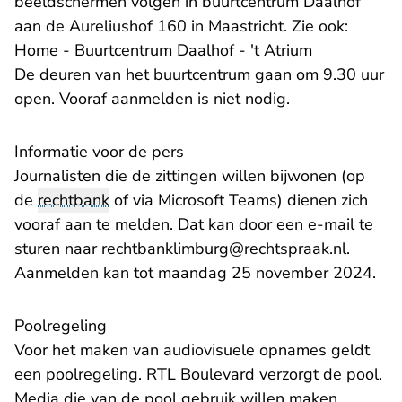
beeldschermen volgen in buurtcentrum Daalhof
aan de Aureliushof 160 in Maastricht. Zie ook:
- U verlaat 
Home - Buurtcentrum Daalhof - 't Atrium
De deuren van het buurtcentrum gaan om 9.30 uur
open. Vooraf aanmelden is niet nodig.
Informatie voor de pers
Journalisten die de zittingen willen bijwonen (op
de
rechtbank
of via Microsoft Teams) dienen zich
vooraf aan te melden. Dat kan door een e-mail te
- U ver
sturen naar
rechtbanklimburg@rechtspraak.nl
.
Aanmelden kan tot maandag 25 november 2024.
Poolregeling
Voor het maken van audiovisuele opnames geldt
een poolregeling. RTL Boulevard verzorgt de pool.
Media die van de pool gebruik willen maken,