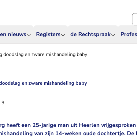
Zo
 en nieuws
Registers
de Rechtspraak
Profes
ng doodslag en zware mishandeling baby
 doodslag en zware mishandeling baby
19
g heeft een 25-jarige man uit Heerlen vrijgesproken
ishandeling van zijn 14-weken oude dochtertje. De 