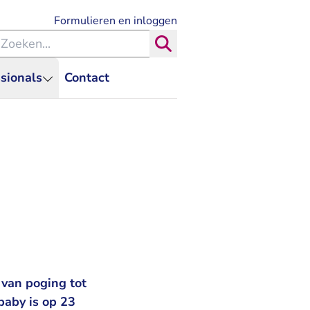
- U verlaat Rechtspraak.nl
Formulieren en inloggen
eken binnen de Rechtspraak
Zoeken
sionals
Contact
 van poging tot
baby is op 23