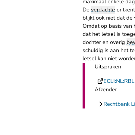
maximaal enkele dag
De
verdachte
ontkent
blijkt ook niet dat d
Omdat op basis van h
dat het letsel is toe
dochter en overig
bew
schuldig is aan het t
letsel kan niet worde
Uitspraken
ECLI:NL:RB
Afzender
Rechtbank L