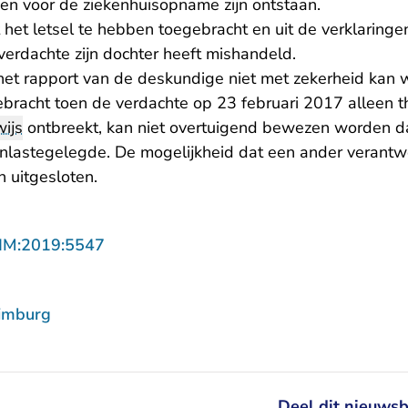
en voor de ziekenhuisopname zijn ontstaan.
 het letsel te hebben toegebracht en uit de verklaring
e verdachte zijn dochter heeft mishandeld.
et rapport van de deskundige niet met zekerheid kan 
gebracht toen de verdachte op 23 februari 2017 alleen t
ijs
ontbreekt, kan niet overtuigend bewezen worden d
enlastegelegde. De mogelijkheid dat een ander verantwo
n uitgesloten.
- U verlaat Rechtspraak.nl
LIM:2019:5547
imburg
Deel dit nieuwsb