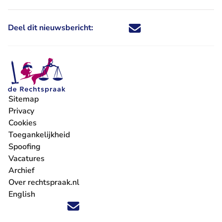
Deel dit nieuwsbericht:
Deel dit nieuwsbericht via X - U 
Deel dit nieuwsbericht via Fa
Deel dit nieuwsbericht via
Deel dit nieuwsbericht
Sitemap
Privacy
Cookies
Toegankelijkheid
Spoofing
Vacatures
- U verlaat Rechtspraak.nl
Archief
Over rechtspraak.nl
English
Volg ons op X (Twitter) - U verlaat Rechtspraak.nl
Volg ons op Facebook - U verlaat Rechtspraak.nl
Volg ons op Instagram - U verlaat Rechtspraak.nl
Volg ons op Youtube - U verlaat Rechtspraak.nl
Volg ons op LinkedIn - U verlaat Rechtspraak.n
'Blijf op de hoogte' nieuwsbrief - U verlaat