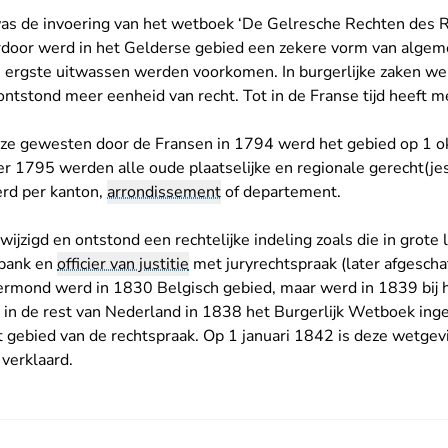
was de invoering van het wetboek ‘De Gelresche Rechten des
ardoor werd in het Gelderse gebied een zekere vorm van algem
 ergste uitwassen werden voorkomen. In burgerlijke zaken w
ontstond meer eenheid van recht. Tot in de Franse tijd heeft 
ze gewesten door de Fransen in 1794 werd het gebied op 1 ok
r 1795 werden alle oude plaatselijke en regionale gerecht(je
erd per kanton,
arrondissement
of departement.
jzigd en ontstond een rechtelijke indeling zoals die in grote l
tbank en
officier van justitie
met juryrechtspraak (later afgeschaf
rmond werd in 1830 Belgisch gebied, maar werd in 1839 bij 
in de rest van Nederland in 1838 het Burgerlijk Wetboek ing
 gebied van de rechtspraak. Op 1 januari 1842 is deze wetge
verklaard.