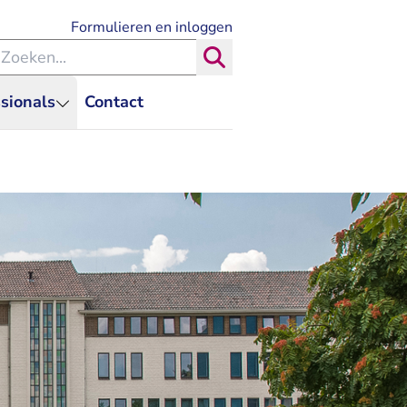
- U verlaat Rechtspraak.nl
Formulieren en inloggen
eken binnen de Rechtspraak
Zoeken
sionals
Contact