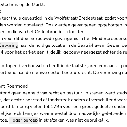
 Stadhuis op de Markt.
s
 tuchthuis gevestigd in de Wolfstraat/Bredestraat, zodat voor
den worden opgelegd. Ook werden gevangenen opgeborgen in 
n in die van het Cellenbroedersklooster.
n voor dit doel verbouwde gevangenis in het Minderbroeders
 Bewaring
naar de huidige locatie in de Beatrixhaven. Gezien 
 voor het parket een 'tijdelijk' gebouw neergezet achter de re
orlopend verbouwd en heeft in de laatste jaren een aantal po
erleend aan de nieuwe sector bestuursrecht. De verhuizing n
ent Roermond
tond geen eenheid van recht en bestuur. In steden werd stads
t, dat echter per stad of landstreek anders of verschillend we
Noord-Limburg vielen tot 1795 voor een groot gedeelte onder
elijke rechtbankjes waar meestal door nauwelijks geletterden
 toe.
Hoger beroep
in strafzaken was niet gebruikelijk.