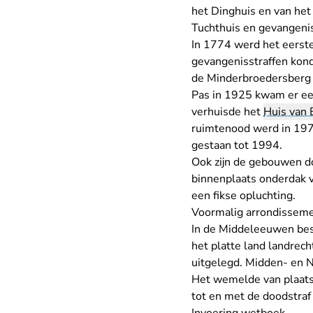
het Dinghuis en van het
Tuchthuis en gevangeni
In 1774 werd het eerste
gevangenisstraffen kon
de Minderbroedersberg e
Pas in 1925 kwam er ee
verhuisde het
Huis van
ruimtenood werd in 1974
gestaan tot 1994.
Ook zijn de gebouwen do
binnenplaats onderdak v
een fikse opluchting.
Voormalig arrondissem
In de Middeleeuwen bes
het platte land landrech
uitgelegd. Midden- en 
Het wemelde van plaats
tot en met de doodstraf