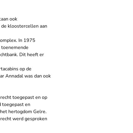
taan ook
de kloostercellen aan
complex. In 1975
de toenemende
chtbank. Dit heeft er
rtacabins op de
aar Annadal was dan ook
recht toegepast en op
rd toegepast en
 het hertogdom Gelre.
 recht werd gesproken