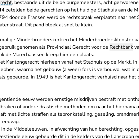
recht
, bestaande uit de beide burgemeesters, acht gezworen
44 zetelden beide gerechten op het huidige Stadhuis aan de Mar
794 door de Fransen werd de rechtspraak verplaatst naar het 
atenstraat. Dit pand bleek al snel te klein.
malige Minderbroederskerk en het Minderbroedersklooster a
gebruik genomen als Provinciaal Gerecht voor de
Rechtbank
va
ok de Marechaussee kreeg hier een plaats.
et Kantongerecht hierheen vanaf het Stadhuis op de Markt. In 
ebben, waarna het gebouw (alweer) fors is verbouwd, wat in d
s gebeurde. In 1949 is het Kantongerecht verhuisd naar het p
egentiende eeuw werden ernstige misdrijven bestraft met ont
braken of andere drastische methoden om naar het hiernamaals
aft met lichte straffen als tepronkstelling, geseling, brandme
r eeuwig.
in de Middeleeuwen, in afwachting van hun berechting, opgesl
zestiende eeuw gebeurde dit in de kelders van de Lanscroon en