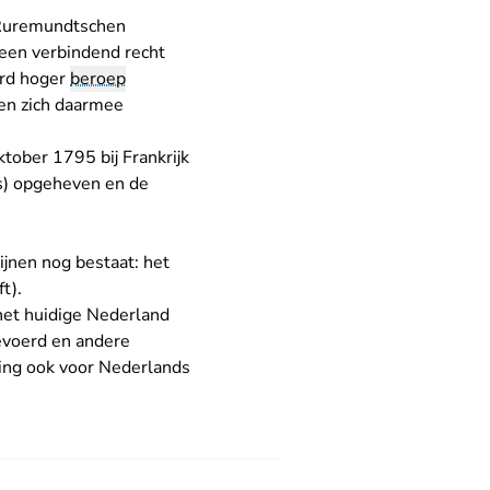
 Ruremundtschen
een verbindend recht
erd hoger
beroep
men zich daarmee
tober 1795 bij Frankrijk
s) opgeheven en de
ijnen nog bestaat: het
t).
het huidige Nederland
evoerd en andere
ving ook voor Nederlands