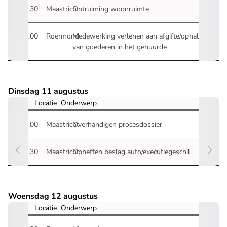
12.30
Maastricht
Ontruiming woonruimte
10.00
Roermond
Medewerking verlenen aan afgifte/ophalen
van goederen in het gehuurde
Dinsdag 11 augustus
Tijd
Locatie
Onderwerp
09.00
Maastricht
Overhandigen procesdossier
10.30
Maastricht
Opheffen beslag auto/executiegeschil
Woensdag 12 augustus
Tijd
Locatie
Onderwerp