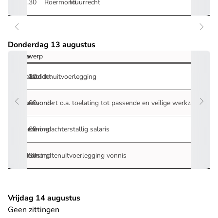
09.30
Roermond
Huurrecht
Donderdag 13 augustus
Tijd
Locatie
Onderwerp
10.30
Maastricht
Verbod tenuitvoerlegging
10.00
Roermond
Eiser vordert o.a. toelating tot passende en veilige werkzaamhed
13.00
Roermond
Vordering achterstallig salaris
13.30
Roermond
Schorsing tenuitvoerlegging vonnis
Vrijdag 14 augustus
Geen zittingen