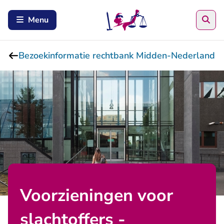
Zoe
Menu
Bezoekinformatie rechtbank Midden-Nederland
Voorzieningen voor
slachtoffers -