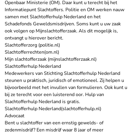
Openbaar Ministerie (OM). Daar kunt u terecht bij het
Informatiepunt Slachtoffers. Politie en OM werken nauw
samen met Slachtofferhulp Nederland en het
Schadefonds Geweldsmisdrijven. Soms kunt u uw zaak
ook volgen op Mijnslachtofferzaak. Als dit mogelijk is,
ontvangt u hierover bericht.
- U verlaat Rechtspraak.nl
Slachtofferzorg (politie.nl)
- U verlaat Rechtspraak.nl
Slachtofferrechten(om.nl)
- U verlaat Rech
Mijn slachtofferzaak (mijnslachtofferzaak.nl)
Slachtofferhulp Nederland
Medewerkers van Stichting Slachtofferhulp Nederland
steunen u praktisch, juridisch of emotioneel. Zij helpen u
bijvoorbeeld met het invullen van formulieren. Ook kunt u
bij ze terecht voor een luisterend oor. Hulp van
Slachtofferhulp Nederland is gratis.
- U verlaat Re
Slachtofferhulp Nederland(slachtofferhulp.nl)
Advocaat
Bent u slachtoffer van een ernstig gewelds- of
zedenmisdrijf? Een misdrijf waar 8 jaar of meer