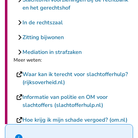
en het gerechtshof
In de rechtszaal
Zitting bijwonen
Mediation in strafzaken
Meer weten:
Waar kan ik terecht voor slachtofferhulp?
- U verlaat Rechtspraak.nl
(rijksoverheid.nl)
Informatie van politie en OM voor
- U verlaat R
slachtoffers (slachtofferhulp.nl)
- U 
Hoe krijg ik mijn schade vergoed? (om.nl)
Hint van type informatie