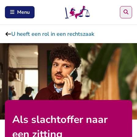
Zoe
Menu
U heeft een rol in een rechtszaak
Als slachtoffer naar
een zitting