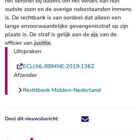
het verdriet bij ouders om het verlies van hun
oudste zoon en de overige nabestaanden immens
is. De rechtbank is van oordeel dat alleen een
lange onvoorwaardelijke gevangenisstraf op zijn
plaats is. De straf is gelijk aan de
eis
van de
officier van
justitie
.
Uitspraken
- U verlaat Recht
ECLI:NL:RBMNE:2019:1362
Afzender
Rechtbank Midden-Nederland
Deel dit nieuwsbericht:
Deel dit nieuwsbericht via X - U 
Deel dit nieuwsbericht via Fa
Deel dit nieuwsbericht via
Deel dit nieuwsbericht