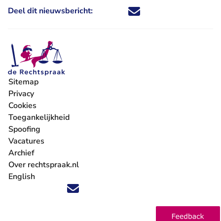
Deel dit nieuwsbericht:
Deel dit nieuwsbericht via X - U 
Deel dit nieuwsbericht via Fa
Deel dit nieuwsbericht via
Deel dit nieuwsbericht
Sitemap
Privacy
Cookies
Toegankelijkheid
Spoofing
Vacatures
- U verlaat Rechtspraak.nl
Archief
Over rechtspraak.nl
English
Volg ons op X (Twitter) - U verlaat Rechtspraak.nl
Volg ons op Facebook - U verlaat Rechtspraak.nl
Volg ons op Instagram - U verlaat Rechtspraak.nl
Volg ons op Youtube - U verlaat Rechtspraak.nl
Volg ons op LinkedIn - U verlaat Rechtspraak.n
'Blijf op de hoogte' nieuwsbrief - U verlaat