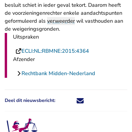
besluit schiet in ieder geval tekort. Daarom heeft
de voorzieningenrechter enkele aandachtspunten
geformuleerd als
verweerder
wil vasthouden aan
de weigeringsgronden.
Uitspraken
- U verlaat Recht
ECLI:NL:RBMNE:2015:4364
Afzender
Rechtbank Midden-Nederland
Deel dit nieuwsbericht:
Deel dit nieuwsbericht via X - U 
Deel dit nieuwsbericht via Fa
Deel dit nieuwsbericht via
Deel dit nieuwsbericht