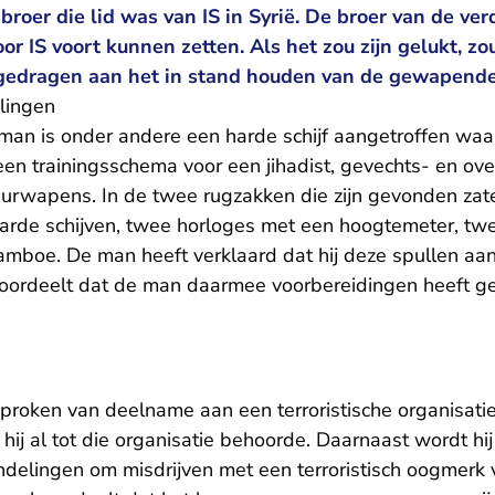
 broer die lid was van IS in Syrië. De broer van de v
oor IS voort kunnen zetten. Als het zou zijn gelukt, z
edragen aan het in stand houden van de gewapende s
lingen
man is onder andere een harde schijf aangetroffen w
en trainingsschema voor een jihadist, gevechts- en ove
uurwapens. In de twee rugzakken die zijn gevonden zate
rde schijven, twee horloges met een hoogtemeter, twe
mboe. De man heeft verklaard dat hij deze spullen aan 
oordeelt dat de man daarmee voorbereidingen heeft ge
proken van deelname aan een terroristische organisati
j al tot die organisatie behoorde. Daarnaast wordt hij
ndelingen om misdrijven met een terroristisch oogmerk v