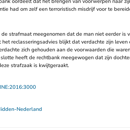
bank oordeelt dat het brengen van voorwerpen naar zijn
ntie had om zelf een terroristisch misdrijf voor te bereid
n de strafmaat meegenomen dat de man niet eerder is 
it het reclasseringsadvies blijkt dat verdachte zijn leven
erdachte zich gehouden aan de voorwaarden die waren
 slotte heeft de rechtbank meegewogen dat zijn dochter 
deze strafzaak is kwijtgeraakt.
- U verlaat Rechtspraak.nl
MNE:2016:3000
Midden-Nederland