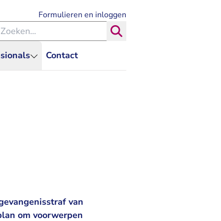
- U verlaat Rechtspraak.nl
Formulieren en inloggen
eken binnen de Rechtspraak
Zoeken
sionals
Contact
 gevangenisstraf van
 plan om voorwerpen