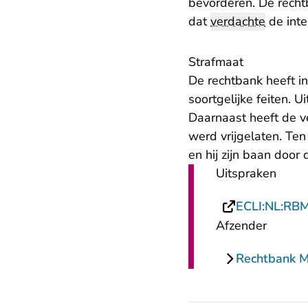
bevorderen. De recht
dat
verdachte
de inte
Strafmaat
De rechtbank heeft i
soortgelijke feiten. U
Daarnaast heeft de v
werd vrijgelaten. Ten
en hij zijn baan door 
Uitspraken
ECLI:NL:RB
Afzender
Rechtbank 