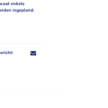
ocaat enkele
anden ingepland.
ericht:
Deel dit nieuwsbericht via X - U verlaat Rechtspraa
Deel dit nieuwsbericht via Facebook - U verlaat
Deel dit nieuwsbericht via e-mail
Deel dit nieuwsbericht via LinkedIn - U v