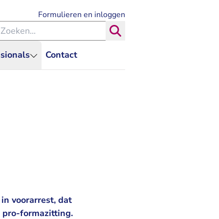
- U verlaat Rechtspraak.nl
Formulieren en inloggen
eken binnen de Rechtspraak
Zoeken
sionals
Contact
in voorarrest, dat
pro-formazitting.