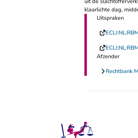
uit de slachtofferve
klaarlichte dag, midd
Uitspraken
ECLI:NL:RB
ECLI:NL:RB
Afzender
Rechtbank 