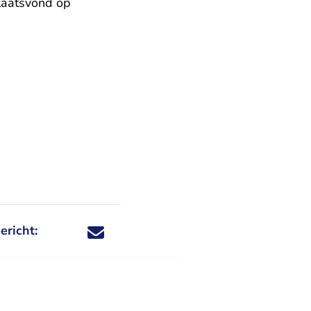
aatsvond op
ericht:
Deel dit nieuwsbericht via X - U verlaat Rechtspraa
Deel dit nieuwsbericht via Facebook - U verlaat
Deel dit nieuwsbericht via e-mail
Deel dit nieuwsbericht via LinkedIn - U v