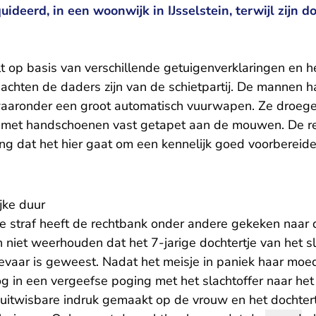
uideerd, in een woonwijk in IJsselstein, terwijl zijn 
t op basis van verschillende getuigenverklaringen en 
dachten de daders zijn van de schietpartij. De mannen
waaronder een groot automatisch vuurwapen. Ze droeg
 met handschoenen vast getapet aan de mouwen. De re
ng dat het hier gaat om een kennelijk goed voorbereide 
ijke duur
e straf heeft de rechtbank onder andere gekeken naar de
 niet weerhouden dat het 7-jarige dochtertje van het s
evaar is geweest. Nadat het meisje in paniek haar moed
og in een vergeefse poging met het slachtoffer naar het
nuitwisbare indruk gemaakt op de vrouw en het dochtert