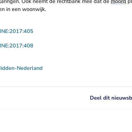
rklaringen. Ook neemt de rechtbank mee dat de
moord
pl
en in een woonwijk.
- U verlaat Rechtspraak.nl
MNE:2017:405
- U verlaat Rechtspraak.nl
MNE:2017:408
Midden-Nederland
Deel dit nieuwsb