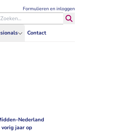
- U verlaat Rechtspraak.nl
Formulieren en inloggen
eken binnen de Rechtspraak
Zoeken
sionals
Contact
 Midden-Nederland
vorig jaar op