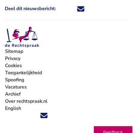
Deel dit nieuwsbericht:
Deel dit nieuwsbericht via X - U 
Deel dit nieuwsbericht via Fa
Deel dit nieuwsbericht via
Deel dit nieuwsbericht
Sitemap
Privacy
Cookies
Toegankelijkheid
Spoofing
Vacatures
- U verlaat Rechtspraak.nl
Archief
Over rechtspraak.nl
English
Volg ons op X (Twitter) - U verlaat Rechtspraak.nl
Volg ons op Facebook - U verlaat Rechtspraak.nl
Volg ons op Instagram - U verlaat Rechtspraak.nl
Volg ons op Youtube - U verlaat Rechtspraak.nl
Volg ons op LinkedIn - U verlaat Rechtspraak.n
'Blijf op de hoogte' nieuwsbrief - U verlaat