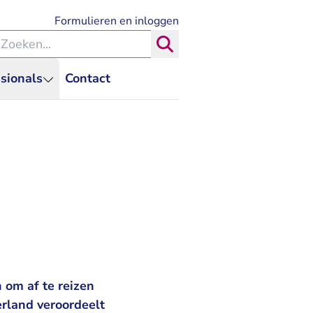
- U verlaat Rechtspraak.nl
Formulieren en inloggen
eken binnen de Rechtspraak
Zoeken
sionals
Contact
 om af te reizen
erland veroordeelt