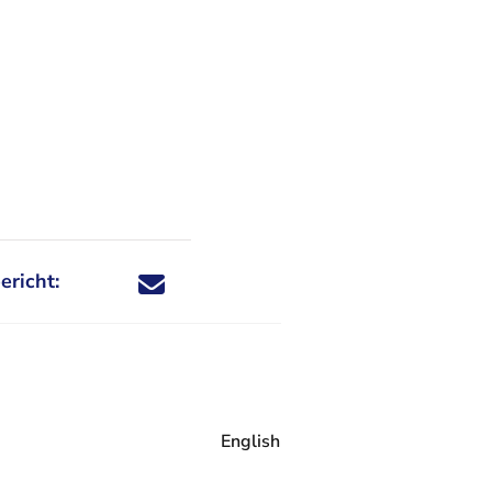
ericht:
Deel dit nieuwsbericht via X - U verlaat Rechtspraa
Deel dit nieuwsbericht via Facebook - U verlaat
Deel dit nieuwsbericht via e-mail
Deel dit nieuwsbericht via LinkedIn - U v
English