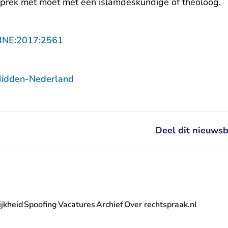
gesprek met moet met een islamdeskundige of theoloog.
- U verlaat Rechtspraak.nl
MNE:2017:2561
Midden-Nederland
Deel dit nieuwsb
jkheid
Spoofing
Vacatures
Archief
Over rechtspraak.nl
- U verlaat Rechtspraak.nl
 Rechtspraak.nl
t Rechtspraak.nl
rlaat Rechtspraak.nl
verlaat Rechtspraak.nl
 U verlaat Rechtspraak.nl
' nieuwsbrief - U verlaat Rechtspraak.nl