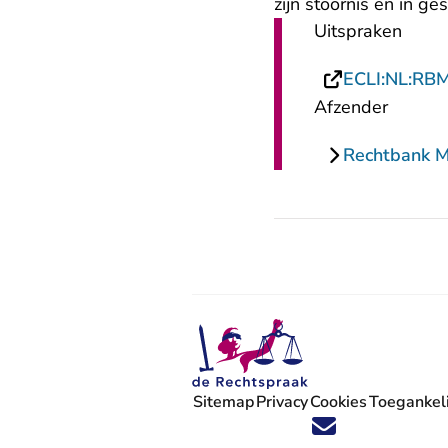
zijn stoornis en in 
Uitspraken
ECLI:NL:RB
Afzender
Rechtbank 
Sitemap
Privacy
Cookies
Toegankeli
Volg ons op X (Twitter) - U verlaat
Volg ons op Facebook - U verlaa
Volg ons op Instagram - U ve
Volg ons op Youtube - U 
Volg ons op LinkedIn -
'Blijf op de hoogte