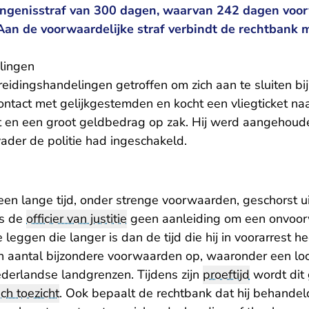
ngenisstraf van 300 dagen, waarvan 242 dagen voor
. Aan de voorwaardelijke straf verbindt de rechtbank
lingen
idingshandelingen getroffen om zich aan te sluiten bij 
contact met gelijkgestemden en kocht een vliegticket n
kt en een groot geldbedrag op zak. Hij werd aangehoud
 vader de politie had ingeschakeld.
en lange tijd, onder strenge voorwaarden, geschorst ui
ls de
officier van justitie
geen aanleiding om een onvoor
 leggen die langer is dan de tijd die hij in voorarrest h
n aantal bijzondere voorwaarden op, waaronder een lo
derlandse landgrenzen. Tijdens zijn
proeftijd
wordt dit
sch toezicht
. Ook bepaalt de rechtbank dat hij behande