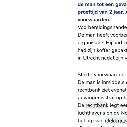
de man tot een geva
proeftijd van 2 jaar
voorwaarden.
Voorbereidingshande
De man heeft voorbere
organisatie. Hij had 
had zijn koffer gepa
in Utrecht nadat zijn
Strikte voorwaarden
De man is inmiddels e
rechtbank ziet evena
gevangenisstraf op te
De
rechtbank
legt ee
luchthavens en de Ne
behulp van
elektroni