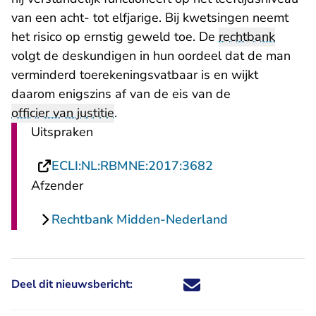
van een acht- tot elfjarige. Bij kwetsingen neemt
het risico op ernstig geweld toe. De
rechtbank
volgt de deskundigen in hun oordeel dat de man
verminderd toerekeningsvatbaar is en wijkt
daarom enigszins af van de eis van de
officier van justitie
.
Uitspraken
- U verlaat Recht
ECLI:NL:RBMNE:2017:3682
Afzender
Rechtbank Midden-Nederland
Deel dit nieuwsbericht:
Deel dit nieuwsbericht via X - U 
Deel dit nieuwsbericht via Fa
Deel dit nieuwsbericht via
Deel dit nieuwsbericht