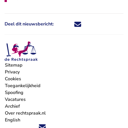
Deel dit nieuwsbericht:
Deel dit nieuwsbericht via X - U 
Deel dit nieuwsbericht via Fa
Deel dit nieuwsbericht via
Deel dit nieuwsbericht
Sitemap
Privacy
Cookies
Toegankelijkheid
Spoofing
Vacatures
- U verlaat Rechtspraak.nl
Archief
Over rechtspraak.nl
English
Volg ons op X (Twitter) - U verlaat Rechtspraak.nl
Volg ons op Facebook - U verlaat Rechtspraak.nl
Volg ons op Instagram - U verlaat Rechtspraak.nl
Volg ons op Youtube - U verlaat Rechtspraak.nl
Volg ons op LinkedIn - U verlaat Rechtspraak.n
'Blijf op de hoogte' nieuwsbrief - U verlaat