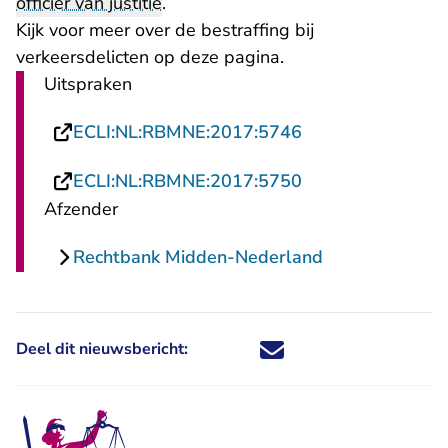
officier van justitie
.
Kijk voor meer over de bestraffing bij
verkeersdelicten op
deze pagina
.
Uitspraken
- U verlaat Recht
ECLI:NL:RBMNE:2017:5746
- U verlaat Recht
ECLI:NL:RBMNE:2017:5750
Afzender
Rechtbank Midden-Nederland
Deel dit nieuwsbericht:
Deel dit nieuwsbericht via X - U 
Deel dit nieuwsbericht via Fa
Deel dit nieuwsbericht via
Deel dit nieuwsbericht