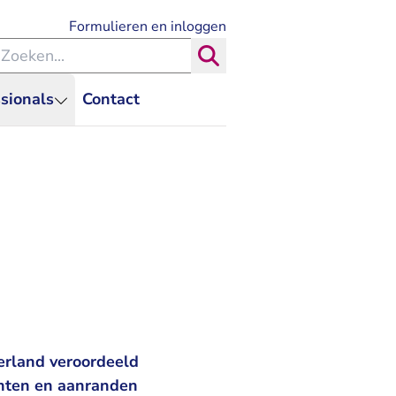
- U verlaat Rechtspraak.nl
Formulieren en inloggen
eken binnen de Rechtspraak
Zoeken
sionals
Contact
erland veroordeeld
chten en aanranden