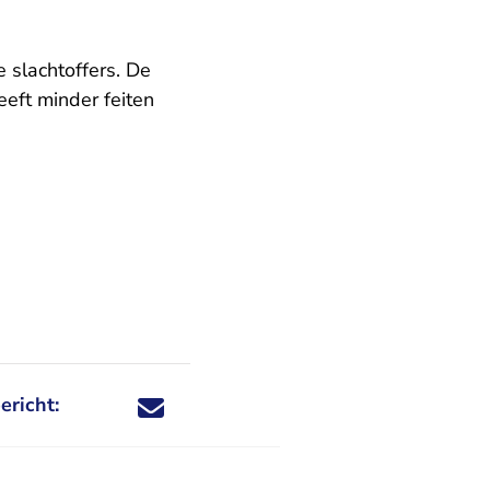
 slachtoffers. De
eeft minder feiten
ericht:
Deel dit nieuwsbericht via X - U verlaat Rechtspraa
Deel dit nieuwsbericht via Facebook - U verlaat
Deel dit nieuwsbericht via e-mail
Deel dit nieuwsbericht via LinkedIn - U v