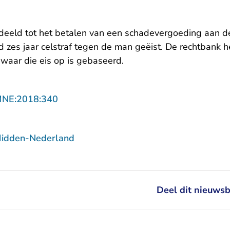
deeld tot het betalen van een schadevergoeding aan de
 zes jaar celstraf tegen de man geëist. De rechtbank h
aar die eis op is gebaseerd.
- U verlaat Rechtspraak.nl
MNE:2018:340
Midden-Nederland
Deel dit nieuwsb