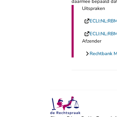
daarmee bepaald dat 
Uitspraken
ECLI:NL:RB
ECLI:NL:RB
Afzender
Rechtbank 