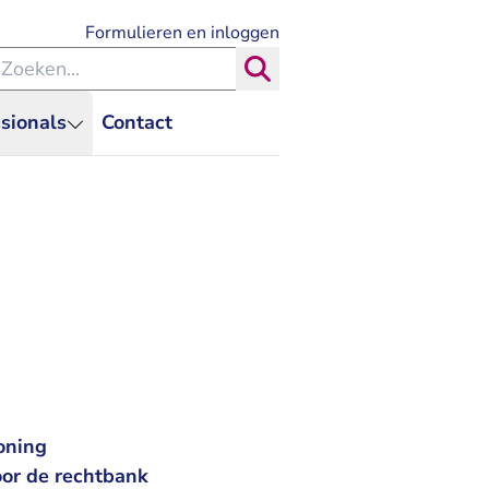
- U verlaat Rechtspraak.nl
Formulieren en inloggen
eken binnen de Rechtspraak
Zoeken
sionals
Contact
oning
oor de rechtbank