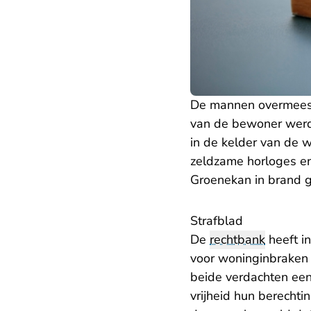
De mannen overmeest
van de bewoner werd
in de kelder van de 
zeldzame horloges en 
Groenekan in brand g
Strafblad
De
rechtbank
heeft i
voor woninginbraken
beide verdachten een
vrijheid hun berecht