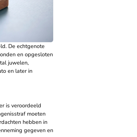
ld. De echtgenote
bonden en opgesloten
tal juwelen,
o en later in
r is veroordeeld
ngenisstraf moeten
rdachten hebben in
ngenneming gegeven en