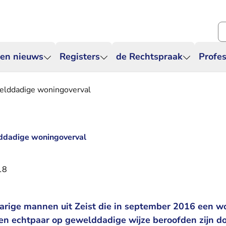
Zo
 en nieuws
Registers
de Rechtspraak
Profes
welddadige woningoverval
lddadige woningoverval
18
jarige mannen uit Zeist die in september 2016 een w
n echtpaar op gewelddadige wijze beroofden zijn d