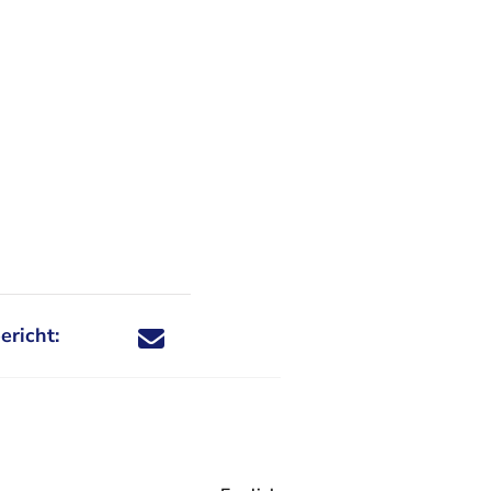
ericht:
Deel dit nieuwsbericht via X - U verlaat Rechtspraa
Deel dit nieuwsbericht via Facebook - U verlaat
Deel dit nieuwsbericht via e-mail
Deel dit nieuwsbericht via LinkedIn - U v