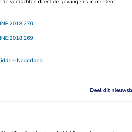
de verdachten direct de gevangenis in moeten.
- U verlaat Rechtspraak.nl
MNE:2018:270
- U verlaat Rechtspraak.nl
MNE:2018:269
Midden-Nederland
Deel dit nieuwsb