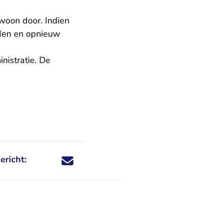
oon door. Indien
uden en opnieuw
nistratie. De
ericht:
Deel dit nieuwsbericht via X - U verlaat Rechtspraa
Deel dit nieuwsbericht via Facebook - U verlaat
Deel dit nieuwsbericht via e-mail
Deel dit nieuwsbericht via LinkedIn - U v