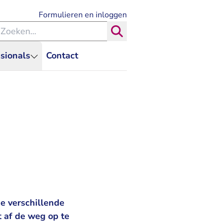
- U verlaat Rechtspraak.nl
Formulieren en inloggen
eken binnen de Rechtspraak
Zoeken
sionals
Contact
e verschillende
t af de weg op te