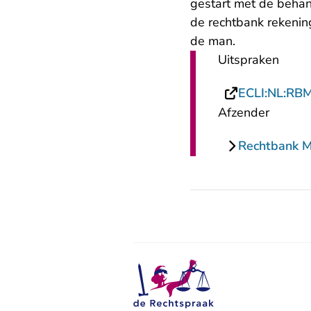
gestart met de behand
de rechtbank rekenin
de man.
Uitspraken
ECLI:NL:RB
Afzender
Rechtbank 