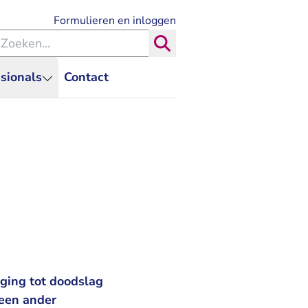
- U verlaat Rechtspraak.nl
Formulieren en inloggen
eken binnen de Rechtspraak
Zoeken
sionals
Contact
ging tot doodslag
 een ander