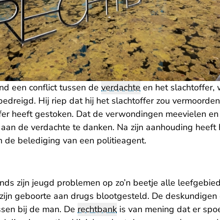
nd een conflict tussen de
verdachte
en het slachtoffer,
 bedreigd. Hij riep dat hij het slachtoffer zou vermoorde
ffer heeft gestoken. Dat de verwondingen meevielen en 
 aan de verdachte te danken. Na zijn aanhouding heeft h
 de belediging van een politieagent.
nds zijn jeugd problemen op zo’n beetje alle leefgebied
r zijn geboorte aan drugs blootgesteld. De deskundigen
issen bij de man. De
rechtbank
is van mening dat er sp