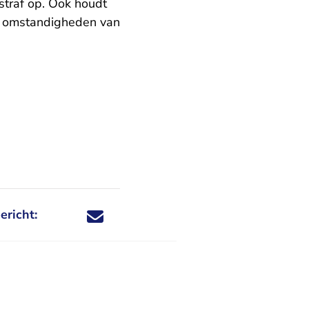
straf op. Ook houdt
ke omstandigheden van
ericht:
Deel dit nieuwsbericht via X - U verlaat Rechtspraa
Deel dit nieuwsbericht via Facebook - U verlaat
Deel dit nieuwsbericht via e-mail
Deel dit nieuwsbericht via LinkedIn - U v