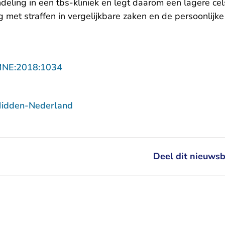
eling in een tbs-kliniek en legt daarom een lagere cel
g met straffen in vergelijkbare zaken en de persoonlij
- U verlaat Rechtspraak.nl
MNE:2018:1034
Midden-Nederland
Deel dit nieuwsb