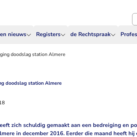
Zo
 en nieuws
Registers
de Rechtspraak
Profes
oging doodslag station Almere
ng doodslag station Almere
18
eeft zich schuldig gemaakt aan een bedreiging en po
Almere in december 2016. Eerder die maand heeft hij