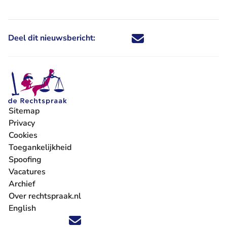
Deel dit nieuwsbericht:
Deel dit nieuwsbericht via X - U 
Deel dit nieuwsbericht via Fa
Deel dit nieuwsbericht via
Deel dit nieuwsbericht
Sitemap
Privacy
Cookies
Toegankelijkheid
Spoofing
Vacatures
- U verlaat Rechtspraak.nl
Archief
Over rechtspraak.nl
English
Volg ons op X (Twitter) - U verlaat Rechtspraak.nl
Volg ons op Facebook - U verlaat Rechtspraak.nl
Volg ons op Instagram - U verlaat Rechtspraak.nl
Volg ons op Youtube - U verlaat Rechtspraak.nl
Volg ons op LinkedIn - U verlaat Rechtspraak.n
'Blijf op de hoogte' nieuwsbrief - U verlaat