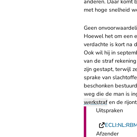
anderen. Daar komt bij
met hoge snelheid we
Geen onvoorwaardeli
Hoewel het om een ern
verdachte is kort na
Ook wil hij in septem
van de straf rekening
zijn gestapt, terwijl
sprake van slachtoff
beschonken bestuurde
weg die de man is ing
werkstraf
en de rijon
Uitspraken
ECLI:NL:RB
Afzender