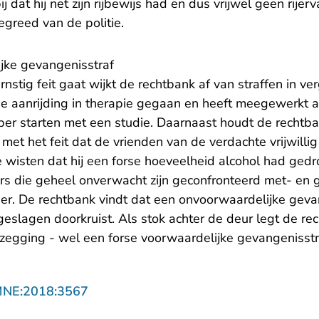
 dat hij net zijn rijbewijs had en dus vrijwel geen rijerv
greed van de politie.
jke gevangenisstraf
stig feit gaat wijkt de rechtbank af van straffen in ve
 de aanrijding in therapie gegaan en heeft meegewerkt 
ber starten met een studie. Daarnaast houdt de rechtba
 met het feit dat de vrienden van de verdachte vrijwillig
 ze wisten dat hij een forse hoeveelheid alcohol had ged
ers die geheel onverwacht zijn geconfronteerd met- en
r. De rechtbank vindt dat een onvoorwaardelijke geva
eslagen doorkruist. Als stok achter de deur legt de re
tzegging - wel een forse voorwaardelijke gevangenisstr
- U verlaat Rechtspraak.nl
MNE:2018:3567