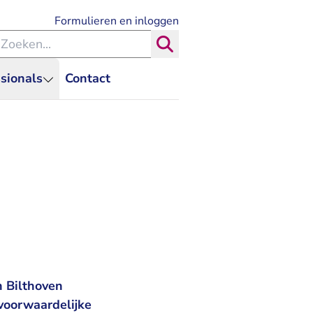
- U verlaat Rechtspraak.nl
Formulieren en inloggen
eken binnen de Rechtspraak
Zoeken
sionals
Contact
n Bilthoven
voorwaardelijke