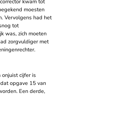
e corrector kwam tot
 toegekend moesten
jn. Vervolgens had het
snog tot
jk was, zich moeten
had zorgvuldiger met
eningenrechter.
njuist cijfer is
t dat opgave 15 van
orden. Een derde,