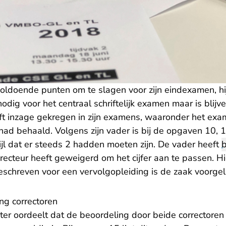
 voldoende punten om te slagen voor zijn eindexamen, h
dig voor het centraal schriftelijk examen maar is blijv
eft inzage gekregen in zijn examens, waaronder het ex
had behaald. Volgens zijn vader is bij de opgaven 10, 
jl dat er steeds 2 hadden moeten zijn. De vader heeft
recteur heeft geweigerd om het cijfer aan te passen. H
geschreven voor een vervolgopleiding is de zaak voorge
g correctoren
ter oordeelt dat de beoordeling door beide correctore