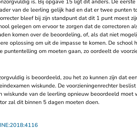
onzorgvuldig is. Bij opgave 15 ligt dit anders. De eerst
vader van de leerling gelijk had en dat er twee punten
recter bleef bij zijn standpunt dat dit 1 punt moest zi
ool gelegen om ervoor te zorgen dat de correctoren al
en komen over de beoordeling, of, als dat niet mogeli
dere oplossing om uit de impasse te komen. De school 
e puntentelling om moeten gaan, zo oordeelt de voorzi
rgvuldig is beoordeeld, zou het zo kunnen zijn dat een o
 eindexamen wiskunde. De voorzieningenrechter beslis
wiskunde van de leerling opnieuw beoordeeld moet w
ctor zal dit binnen 5 dagen moeten doen.
- U verlaat Rechtspraak.nl
MNE:2018:4116