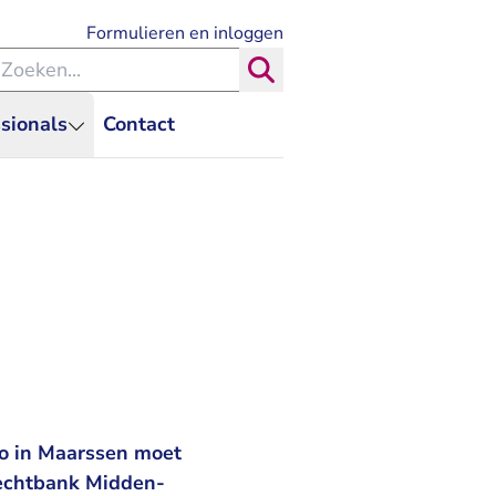
- U verlaat Rechtspraak.nl
Formulieren en inloggen
eken binnen de Rechtspraak
Zoeken
sionals
Contact
vo in Maarssen moet
rechtbank Midden-