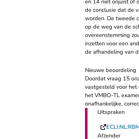
en 14 niet onjuist of 
de conclusie dat de 
worden. De tweede cor
op de weg van de sch
overeenstemming zoud
inzetten voor een an
de afhandeling van d
Nieuwe beoordeling
Doordat vraag 15 onzo
vastgesteld voor het
het VMBO-TL examen 
onafhankelijke, corre
Uitspraken
ECLI:NL:RB
Afzender