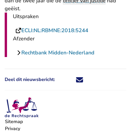
dan de twee jaar die de
officier van justitie
had
geëist.
Uitspraken
- U verlaat Recht
ECLI:NL:RBMNE:2018:5244
Afzender
Rechtbank Midden-Nederland
Deel dit nieuwsbericht:
Deel dit nieuwsbericht via X - U 
Deel dit nieuwsbericht via Fa
Deel dit nieuwsbericht via
Deel dit nieuwsbericht
Sitemap
Privacy