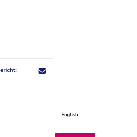
ericht:
Deel dit nieuwsbericht via X - U verlaat Rechtspraa
Deel dit nieuwsbericht via Facebook - U verlaat
Deel dit nieuwsbericht via e-mail
Deel dit nieuwsbericht via LinkedIn - U v
English