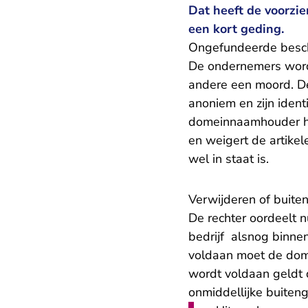
Dat heeft de voorzi
een kort geding.
Ongefundeerde besc
De ondernemers worde
andere een moord. De
anoniem en zijn iden
domeinnaamhouder he
en weigert de artikel
wel in staat is.
Verwijderen of buite
De rechter oordeelt 
bedrijf alsnog binnen
voldaan moet de dome
wordt voldaan geldt 
onmiddellijke buiten