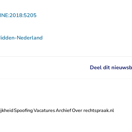
- U verlaat Rechtspraak.nl
MNE:2018:5205
Midden-Nederland
Deel dit nieuwsb
jkheid
Spoofing
Vacatures
Archief
Over rechtspraak.nl
- U verlaat Rechtspraak.nl
 Rechtspraak.nl
t Rechtspraak.nl
rlaat Rechtspraak.nl
verlaat Rechtspraak.nl
 U verlaat Rechtspraak.nl
' nieuwsbrief - U verlaat Rechtspraak.nl