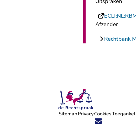
Uitspraken
ECLI:NL:RB
Afzender
Rechtbank 
Sitemap
Privacy
Cookies
Toegankeli
Volg ons op X (Twitter) - U verlaat
Volg ons op Facebook - U verlaa
Volg ons op Instagram - U ve
Volg ons op Youtube - U 
Volg ons op LinkedIn -
'Blijf op de hoogte