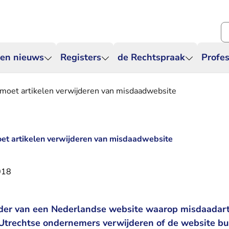
Zo
 en nieuws
Registers
de Rechtspraak
Profes
oet artikelen verwijderen van misdaadwebsite
 artikelen verwijderen van misdaadwebsite
018
r van een Nederlandse website waarop misdaadart
Utrechtse ondernemers verwijderen of de website bui