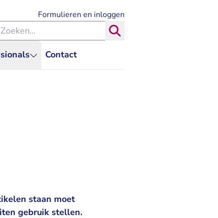
- U verlaat Rechtspraak.nl
Formulieren en inloggen
eken binnen de Rechtspraak
Zoeken
sionals
Contact
ikelen staan moet
ten gebruik stellen.