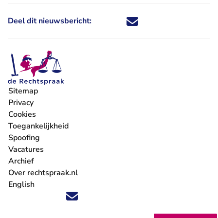
Deel dit nieuwsbericht:
Deel dit nieuwsbericht via X - U 
Deel dit nieuwsbericht via Fa
Deel dit nieuwsbericht via
Deel dit nieuwsbericht
Sitemap
Privacy
Cookies
Toegankelijkheid
Spoofing
Vacatures
- U verlaat Rechtspraak.nl
Archief
Over rechtspraak.nl
English
Volg ons op X (Twitter) - U verlaat Rechtspraak.nl
Volg ons op Facebook - U verlaat Rechtspraak.nl
Volg ons op Instagram - U verlaat Rechtspraak.nl
Volg ons op Youtube - U verlaat Rechtspraak.nl
Volg ons op LinkedIn - U verlaat Rechtspraak.n
'Blijf op de hoogte' nieuwsbrief - U verlaat