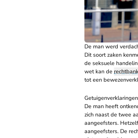
De man werd verdach
Dit soort zaken kenme
de seksuele handelin
wet kan de
rechtban
tot een bewezenverkla
Getuigenverklaringen
De man heeft ontkend
zich naast de twee a
aangeefsters. Hetzel
aangeefsters. De rec