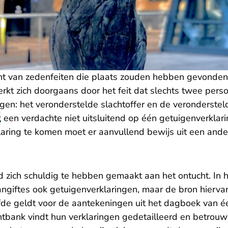
t van zedenfeiten die plaats zouden hebben gevonden 
rkt zich doorgaans door het feit dat slechts twee perso
gen: het veronderstelde slachtoffer en de veronderste
k
een verdachte niet uitsluitend op één getuigenverklar
ring te komen moet er aanvullend bewijs uit een andere
 zich schuldig te hebben gemaakt aan het ontucht. In 
angiftes ook getuigenverklaringen, maar de bron hierva
fde geldt voor de aantekeningen uit het dagboek van é
htbank vindt hun verklaringen gedetailleerd en betrou