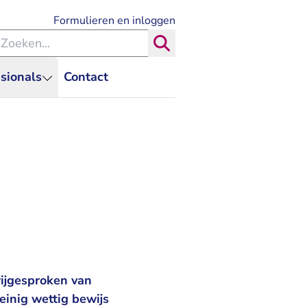
- U verlaat Rechtspraak.nl
Formulieren en inloggen
eken binnen de Rechtspraak
Zoeken
sionals
Contact
rijgesproken van
weinig wettig bewijs