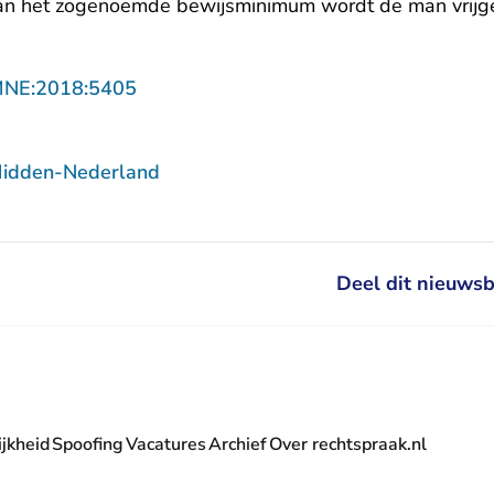
aan het zogenoemde bewijsminimum wordt de man vrijg
- U verlaat Rechtspraak.nl
MNE:2018:5405
Midden-Nederland
Deel dit nieuwsb
jkheid
Spoofing
Vacatures
Archief
Over rechtspraak.nl
- U verlaat Rechtspraak.nl
 Rechtspraak.nl
t Rechtspraak.nl
rlaat Rechtspraak.nl
verlaat Rechtspraak.nl
 U verlaat Rechtspraak.nl
' nieuwsbrief - U verlaat Rechtspraak.nl