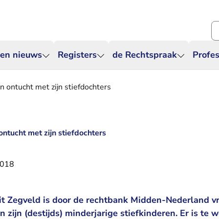
Zo
 en nieuws
Registers
de Rechtspraak
Profes
n ontucht met zijn stiefdochters
ntucht met zijn stiefdochters
2018
it Zegveld is door de rechtbank Midden-Nederland v
 zijn (destijds) minderjarige stiefkinderen. Er is te 