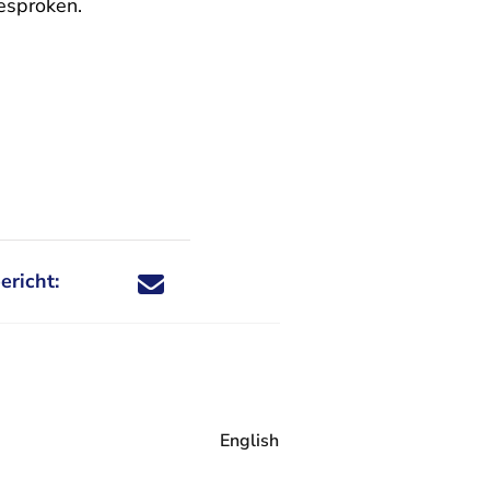
esproken.
ericht:
Deel dit nieuwsbericht via X - U verlaat Rechtspraa
Deel dit nieuwsbericht via Facebook - U verlaat
Deel dit nieuwsbericht via e-mail
Deel dit nieuwsbericht via LinkedIn - U v
English