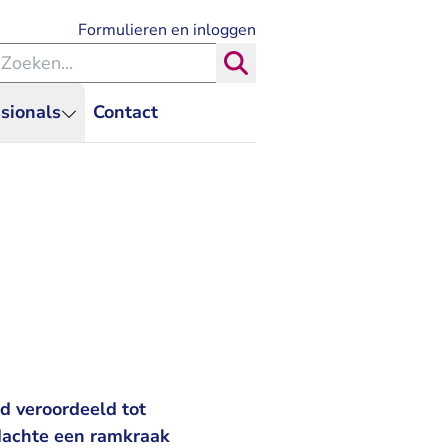
- U verlaat Rechtspraak.nl
Formulieren en inloggen
eken binnen de Rechtspraak
Zoeken
sionals
Contact
d veroordeeld tot
dachte een ramkraak