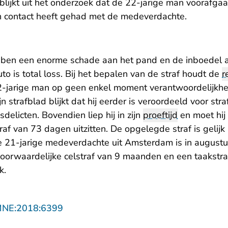
 blijkt uit het onderzoek dat de 22-jarige man voorafg
ch contact heeft gehad met de medeverdachte.
en een enorme schade aan het pand en de inboedel a
to is total loss. Bij het bepalen van de straf houdt de
r
22-jarige man op geen enkel moment verantwoordelijkhei
n strafblad blijkt dat hij eerder is veroordeeld voor stra
licten. Bovendien liep hij in zijn
proeftijd
en moet hij
raf van 73 dagen uitzitten. De opgelegde straf is gelijk
e 21-jarige medeverdachte uit Amsterdam is in augustus
voorwaardelijke celstraf van 9 maanden en een taakstra
k.
- U verlaat Rechtspraak.nl
MNE:2018:6399