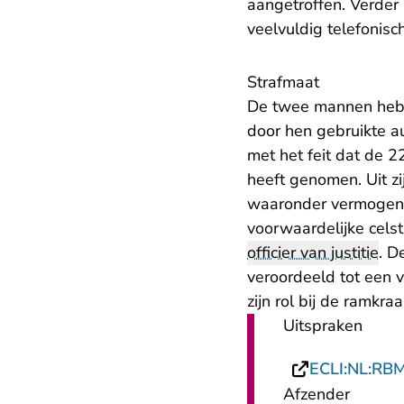
aangetroffen. Verder
veelvuldig telefonis
Strafmaat
De twee mannen hebb
door hen gebruikte au
met het feit dat de 
heeft genomen. Uit zij
waaronder vermogensde
voorwaardelijke celst
officier van justitie
. D
veroordeeld tot een 
zijn rol bij de ramkraa
Uitspraken
ECLI:NL:RB
Afzender