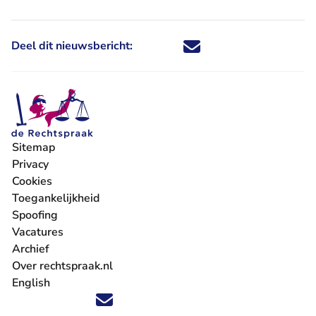
Deel dit nieuwsbericht:
Deel dit nieuwsbericht via X - U 
Deel dit nieuwsbericht via Fa
Deel dit nieuwsbericht via
Deel dit nieuwsbericht
Sitemap
Privacy
Cookies
Toegankelijkheid
Spoofing
Vacatures
- U verlaat Rechtspraak.nl
Archief
Over rechtspraak.nl
English
Volg ons op X (Twitter) - U verlaat Rechtspraak.nl
Volg ons op Facebook - U verlaat Rechtspraak.nl
Volg ons op Instagram - U verlaat Rechtspraak.nl
Volg ons op Youtube - U verlaat Rechtspraak.nl
Volg ons op LinkedIn - U verlaat Rechtspraak.n
'Blijf op de hoogte' nieuwsbrief - U verlaat