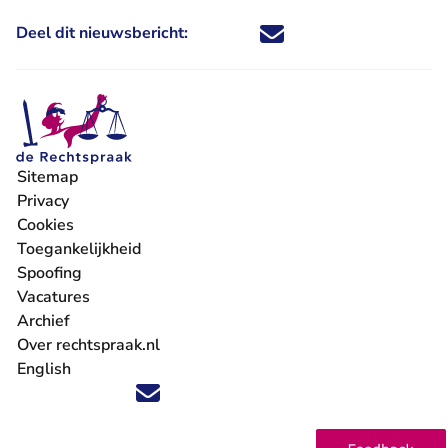
Deel dit nieuwsbericht:
Deel dit nieuwsbericht via X - U 
Deel dit nieuwsbericht via Fa
Deel dit nieuwsbericht via
Deel dit nieuwsbericht
Sitemap
Privacy
Cookies
Toegankelijkheid
Spoofing
Vacatures
- U verlaat Rechtspraak.nl
Archief
Over rechtspraak.nl
English
Volg ons op X (Twitter) - U verlaat Rechtspraak.nl
Volg ons op Facebook - U verlaat Rechtspraak.nl
Volg ons op Instagram - U verlaat Rechtspraak.nl
Volg ons op Youtube - U verlaat Rechtspraak.nl
Volg ons op LinkedIn - U verlaat Rechtspraak.n
'Blijf op de hoogte' nieuwsbrief - U verlaat