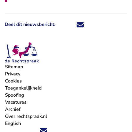
Deel dit nieuwsbericht:
Deel dit nieuwsbericht via X - U 
Deel dit nieuwsbericht via Fa
Deel dit nieuwsbericht via
Deel dit nieuwsbericht
Sitemap
Privacy
Cookies
Toegankelijkheid
Spoofing
Vacatures
- U verlaat Rechtspraak.nl
Archief
Over rechtspraak.nl
English
Volg ons op X (Twitter) - U verlaat Rechtspraak.nl
Volg ons op Facebook - U verlaat Rechtspraak.nl
Volg ons op Instagram - U verlaat Rechtspraak.nl
Volg ons op Youtube - U verlaat Rechtspraak.nl
Volg ons op LinkedIn - U verlaat Rechtspraak.n
'Blijf op de hoogte' nieuwsbrief - U verlaat