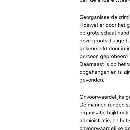
dan de andere twee 
Georganiseerde crimin
Hoewel er door het g
op grote schaal hande
deze grootschalige ha
gekenmerkt door inti
persoon geprobeerd h
Daarnaast is op het 
opgehangen en is zij
gevonden.
Onvoorwaardelijke g
De mannen runden same
organisatie blijkt o
administratie, en het
onvoorwaardelijke gev