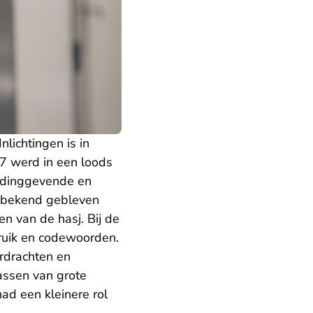
lichtingen is in
17 werd in een loods
eidinggevende en
onbekend gebleven
n van de hasj. Bij de
ruik en codewoorden.
erdrachten en
assen van grote
ad een kleinere rol