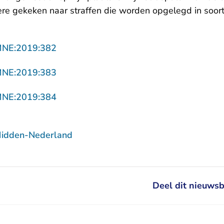
e gekeken naar straffen die worden opgelegd in soortg
- U verlaat Rechtspraak.nl
MNE:2019:382
- U verlaat Rechtspraak.nl
MNE:2019:383
- U verlaat Rechtspraak.nl
MNE:2019:384
Midden-Nederland
Deel dit nieuwsb