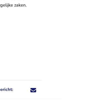
elijke zaken.
ericht:
Deel dit nieuwsbericht via X - U verlaat Rechtspraa
Deel dit nieuwsbericht via Facebook - U verlaat
Deel dit nieuwsbericht via e-mail
Deel dit nieuwsbericht via LinkedIn - U v