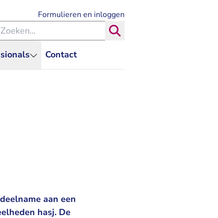
- U verlaat Rechtspraak.nl
Formulieren en inloggen
eken binnen de Rechtspraak
Zoeken
sionals
Contact
r deelname aan een
eelheden hasj. De