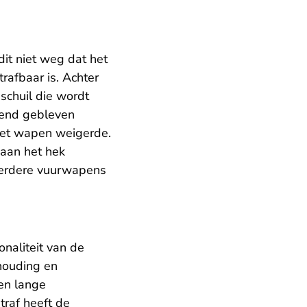
it niet weg dat het
rafbaar is. Achter
schuil die wordt
kend gebleven
 het wapen weigerde.
 aan het hek
meerdere vuurwapens
naliteit van de
houding en
een lange
traf heeft de