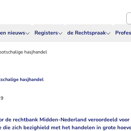
Zo
 en nieuws
Registers
de Rechtspraak
Profes
rootschalige hasjhandel
otschalige hasjhandel
19
or de rechtbank Midden-Nederland veroordeeld voo
e die zich bezighield met het handelen in grote hoev