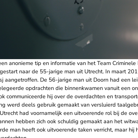
en anonieme tip en informatie van het Team Criminele In
estart naar de 55-jarige man uit Utrecht. In maart 20
asj aangetroffen. De 56-jarige man uit Doorn had een l
 delegeerde opdrachten die binnenkwamen vanuit een 
 communiceerde hij over de overdachten en transporte
ng werd deels gebruik gemaakt van versluierd taalgeb
Utrecht had voornamelijk een uitvoerende rol bij de ov
annen hebben zich ook schuldig gemaakt aan het witw
e man heeft ook uitvoerende taken verricht, maar hij h