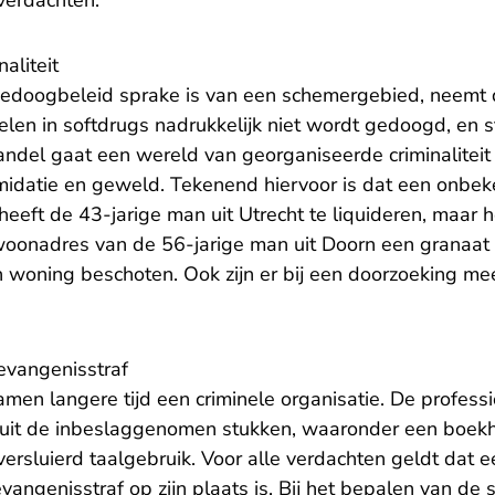
verdachten.
aliteit
edoogbeleid sprake is van een schemergebied, neemt d
len in softdrugs nadrukkelijk niet wordt gedoogd, en st
ndel gaat een wereld van georganiseerde criminaliteit 
midatie en geweld. Tekenend hiervoor is dat een onbe
eeft de 43-jarige man uit Utrecht te liquideren, maar
woonadres van de 56-jarige man uit Doorn een granaat
n woning beschoten. Ook zijn er bij een doorzoeking 
evangenisstraf
n langere tijd een criminele organisatie. De professio
ok uit de inbeslaggenomen stukken, waaronder een boek
 versluierd taalgebruik. Voor alle verdachten geldt dat 
angenisstraf op zijn plaats is. Bij het bepalen van de s