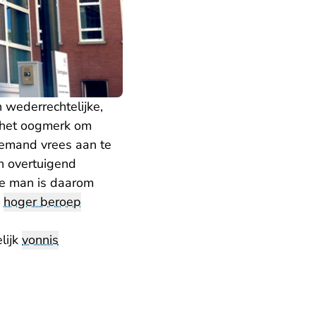
 wederrechtelijke,
t het oogmerk om
 iemand vrees aan te
n overtuigend
De man is daarom
n
hoger beroep
lijk
vonnis