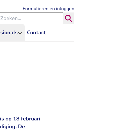
- U verlaat Rechtspraak.nl
Formulieren en inloggen
eken binnen de Rechtspraak
Zoeken
sionals
Contact
is op 18 februari
ediging. De