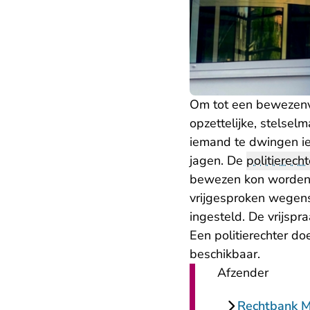
Om tot een bewezenve
opzettelijke, stelse
iemand te dwingen ie
jagen. De
politierecht
bewezen kon worden d
vrijgesproken wegens
ingesteld. De vrijspr
Een politierechter do
beschikbaar.
Afzender
Rechtbank 