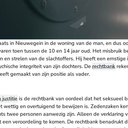
aats in Nieuwegein in de woning van de man, en dus o
 waren toen tussen de 10 en 14 jaar oud. Het misbruik 
ken en strelen van de slachtoffers. Hij heeft een ernstig
chische integriteit van zijn dochters. De
rechtbank
reken
eeft gemaakt van zijn positie als vader.
 justitie
is de rechtbank van oordeel dat het seksueel b
et wettig en overtuigend te bewijzen is. Zedenzaken ke
chts twee personen aanwezig zijn. Alleen de verklaring va
t een veroordeling te komen. De rechtbank benadrukt da