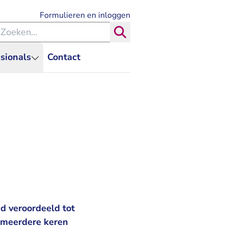
- U verlaat Rechtspraak.nl
Formulieren en inloggen
eken binnen de Rechtspraak
Zoeken
sionals
Contact
d veroordeeld tot
 meerdere keren