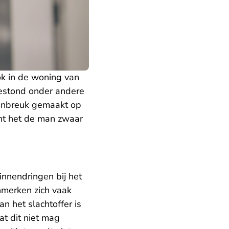
ok in de woning van
bestond onder andere
e inbreuk gemaakt op
t het de man zwaar
innendringen bij het
nmerken zich vaak
n het slachtoffer is
t dit niet mag