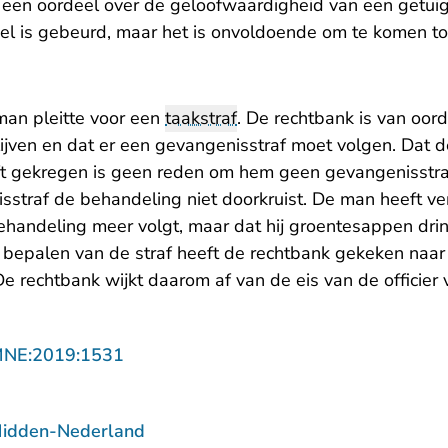
en oordeel over de geloofwaardigheid van een getuig
wel is gebeurd, maar het is onvoldoende om te komen to
an pleitte voor een
taakstraf
. De rechtbank is van oord
lijven en dat er een gevangenisstraf moet volgen. Dat 
ft gekregen is geen reden om hem geen gevangenisstra
straf de behandeling niet doorkruist. De man heeft ver
ehandeling meer volgt, maar dat hij groentesappen dri
het bepalen van de straf heeft de rechtbank gekeken naar 
e rechtbank wijkt daarom af van de eis van de officier va
- U verlaat Rechtspraak.nl
MNE:2019:1531
Midden-Nederland