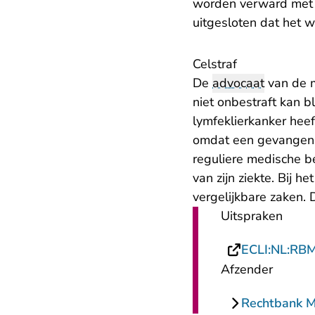
worden verward met e
uitgesloten dat het 
Celstraf
De
advocaat
van de m
niet onbestraft kan b
lymfeklierkanker hee
omdat een gevangenis
reguliere medische b
van zijn ziekte. Bij 
vergelijkbare zaken. D
Uitspraken
ECLI:NL:RB
Afzender
Rechtbank 