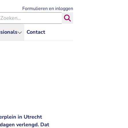
- U verlaat Rechtspraak.nl
Formulieren en inloggen
eken binnen de Rechtspraak
Zoeken
sionals
Contact
erplein in Utrecht
0 dagen verlengd. Dat