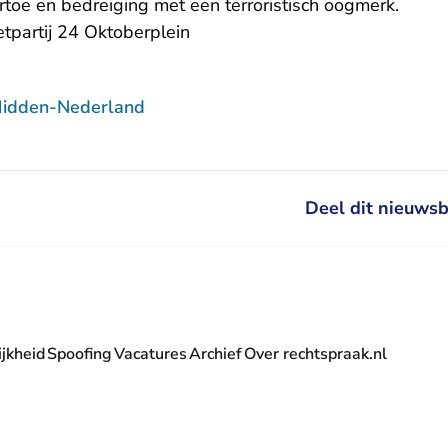
toe en bedreiging met een terroristisch oogmerk.
etpartij 24 Oktoberplein
Midden-Nederland
Deel dit nieuwsb
jkheid
Spoofing
Vacatures
Archief
Over rechtspraak.nl
- U verlaat Rechtspraak.nl
 Rechtspraak.nl
t Rechtspraak.nl
rlaat Rechtspraak.nl
verlaat Rechtspraak.nl
 U verlaat Rechtspraak.nl
' nieuwsbrief - U verlaat Rechtspraak.nl