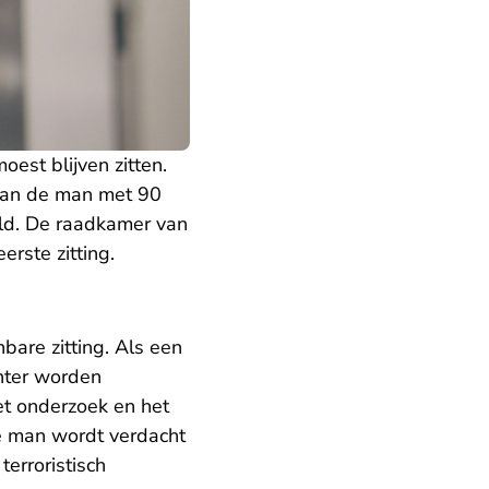
est blijven zitten.
van de man met 90
ld. De raadkamer van
rste zitting.
nbare zitting. Als een
chter worden
et onderzoek en het
e man wordt verdacht
erroristisch