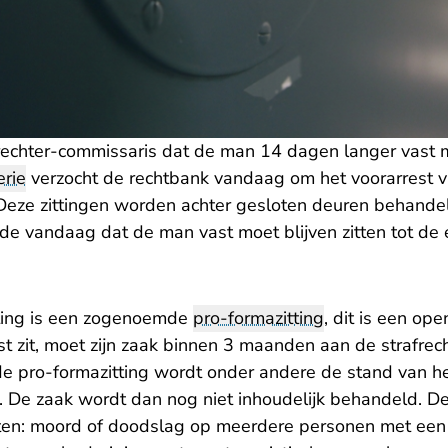
echter-commissaris dat de man 14 dagen langer vast mo
rie
verzocht de rechtbank vandaag om het voorarrest 
Deze zittingen worden achter gesloten deuren behande
e vandaag dat de man vast moet blijven zitten tot de ee
tting is een zogenoemde
pro-formazitting
, dit is een ope
st zit, moet zijn zaak binnen 3 maanden aan de strafre
de pro-formazitting wordt onder andere de stand van h
. De zaak wordt dan nog niet inhoudelijk behandeld. D
iten: moord of doodslag op meerdere personen met een t