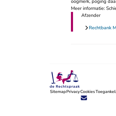
oogmerk, poging daar
Meer informatie:
Schi
Afzender
Rechtbank 
Sitemap
Privacy
Cookies
Toegankeli
Volg ons op X (Twitter) - U verlaat
Volg ons op Facebook - U verlaa
Volg ons op Instagram - U ve
Volg ons op Youtube - U 
Volg ons op LinkedIn -
'Blijf op de hoogte