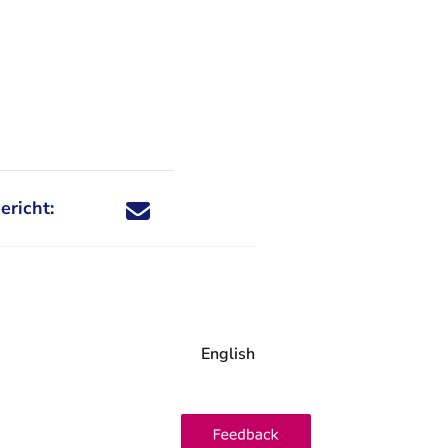
ericht:
Deel dit nieuwsbericht via X - U verlaat Rechtspraa
Deel dit nieuwsbericht via Facebook - U verlaat
Deel dit nieuwsbericht via e-mail
Deel dit nieuwsbericht via LinkedIn - U v
English