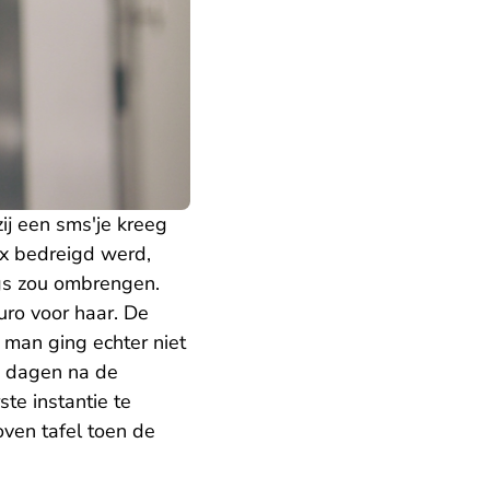
ij een sms'je kreeg
ex bedreigd werd,
ugs zou ombrengen.
uro voor haar. De
man ging echter niet
e dagen na de
te instantie te
oven tafel toen de