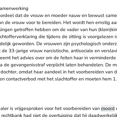
samenwerking
oordeel dat de vrouw en moeder nauw en bewust sam
n de vrouw voor te bereiden. Het wordt hen ernstig aa
ingen getroffen hebben om de vader van hun (klein)ki
achtofferverklaring die tijdens de zitting is voorgelezen
idelijk geworden. De vrouwen zijn psychologisch onderz
t de 33-jarige vrouw narcistische, antisociale en versl
neemt het advies over om de feiten haar in verminderde
a de gevangenisstraf verplicht laten behandelen. De mo
r dochter, omdat haar aandeel in het voorbereiden van 
en contactverbod met het slachtoffer en moeten hem 1
aler is vrijgesproken voor het voorbereiden van
moord
e
echtbank had niet de overtuiging dat hij daadwerkelijk