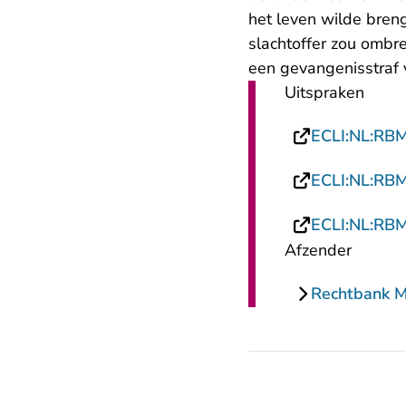
het leven wilde bren
slachtoffer zou ombr
een gevangenisstraf 
Uitspraken
ECLI:NL:RB
ECLI:NL:RB
ECLI:NL:RB
Afzender
Rechtbank 