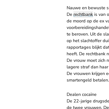
Nauwe en bewuste 
De
rechtbank
is van 
de moord op de ex va
voorbereidingshandel
te beroven. Uit de sl
op het slachtoffer du
rapportages blijkt da
heeft. De rechtbank 
De vrouw moet zich n
lagere straf dan haa
De vrouwen krijgen e
smartengeld betalen.
Dealen cocaïne
De 22-jarige drugsde
de twee vrouwen. De r