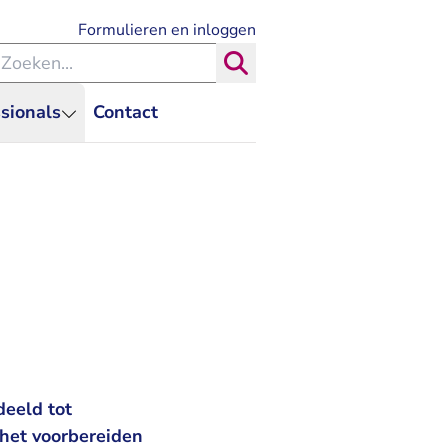
- U verlaat Rechtspraak.nl
Formulieren en inloggen
eken binnen de Rechtspraak
Zoeken
sionals
Contact
deeld tot
het voorbereiden