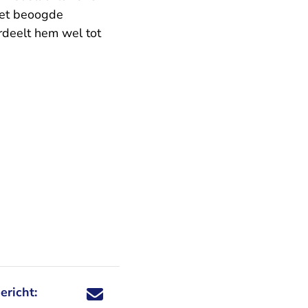
het beoogde
rdeelt hem wel tot
ericht:
Deel dit nieuwsbericht via X - U verlaat Rechtspraa
Deel dit nieuwsbericht via Facebook - U verlaat
Deel dit nieuwsbericht via e-mail
Deel dit nieuwsbericht via LinkedIn - U v