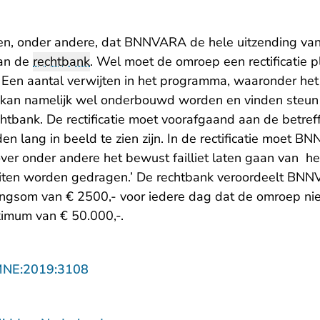
n, onder andere, dat BNNVARA de hele uitzending van 
van de
rechtbank
. Wel moet de omroep een rectificatie p
. Een aantal verwijten in het programma, waaronder het
 kan namelijk wel onderbouwd worden en vinden steun 
htbank. De rectificatie moet voorafgaand aan de betref
 lang in beeld te zien zijn. In de rectificatie moet B
er onder andere het bewust failliet laten gaan van het
iten worden gedragen.’ De rechtbank veroordeelt BNN
gsom van € 2500,- voor iedere dag dat de omroep nie
imum van € 50.000,-.
- U verlaat Rechtspraak.nl
MNE:2019:3108