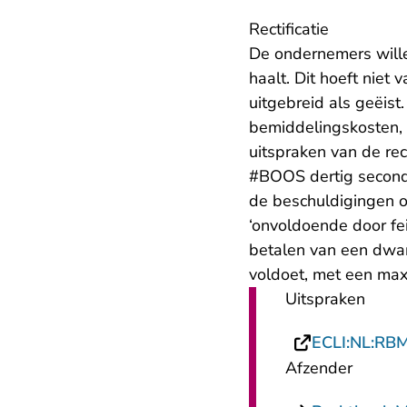
Rectificatie
De ondernemers wille
haalt. Dit hoeft niet 
uitgebreid als geëist
bemiddelingskosten,
uitspraken van de rec
#BOOS dertig seconden
de beschuldigingen ov
‘onvoldoende door fe
betalen van een dwan
voldoet, met een max
Uitspraken
ECLI:NL:RB
Afzender