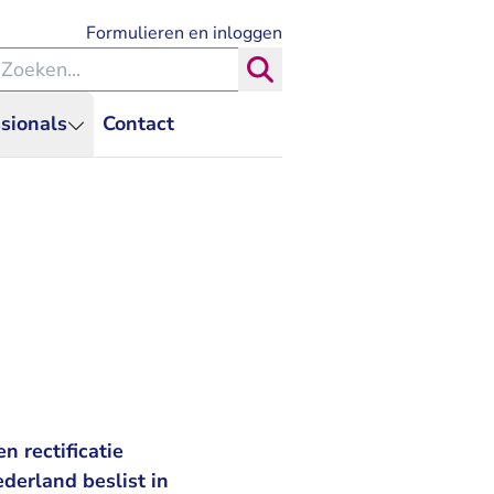
- U verlaat Rechtspraak.nl
Formulieren en inloggen
eken binnen de Rechtspraak
Zoeken
sionals
Contact
 rectificatie
derland beslist in