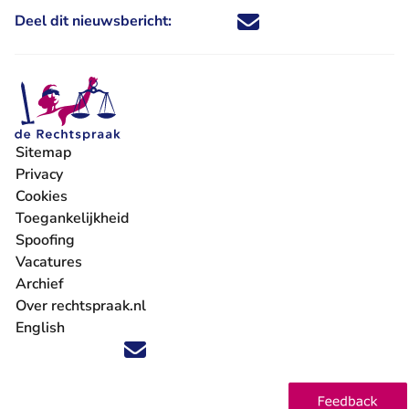
Deel dit nieuwsbericht:
Deel dit nieuwsbericht via X - U 
Deel dit nieuwsbericht via Fa
Deel dit nieuwsbericht via
Deel dit nieuwsbericht
Sitemap
Privacy
Cookies
Toegankelijkheid
Spoofing
Vacatures
- U verlaat Rechtspraak.nl
Archief
Over rechtspraak.nl
English
Volg ons op X (Twitter) - U verlaat Rechtspraak.nl
Volg ons op Facebook - U verlaat Rechtspraak.nl
Volg ons op Instagram - U verlaat Rechtspraak.nl
Volg ons op Youtube - U verlaat Rechtspraak.nl
Volg ons op LinkedIn - U verlaat Rechtspraak.n
'Blijf op de hoogte' nieuwsbrief - U verlaat