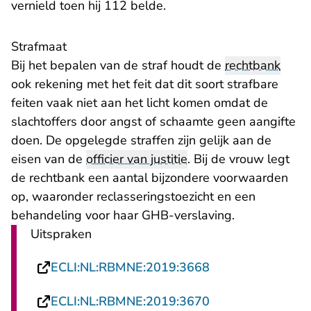
vernield toen hij 112 belde.
Strafmaat
Bij het bepalen van de straf houdt de
rechtbank
ook rekening met het feit dat dit soort strafbare
feiten vaak niet aan het licht komen omdat de
slachtoffers door angst of schaamte geen aangifte
doen. De opgelegde straffen zijn gelijk aan de
eisen van de
officier van justitie
. Bij de vrouw legt
de rechtbank een aantal bijzondere voorwaarden
op, waaronder reclasseringstoezicht en een
behandeling voor haar GHB-verslaving.
Uitspraken
- U verlaat Recht
ECLI:NL:RBMNE:2019:3668
- U verlaat Recht
ECLI:NL:RBMNE:2019:3670