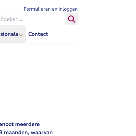
- U verlaat Rechtspraak.nl
Formulieren en inloggen
eken binnen de Rechtspraak
Zoeken
sionals
Contact
genoot meerdere
 18 maanden, waarvan