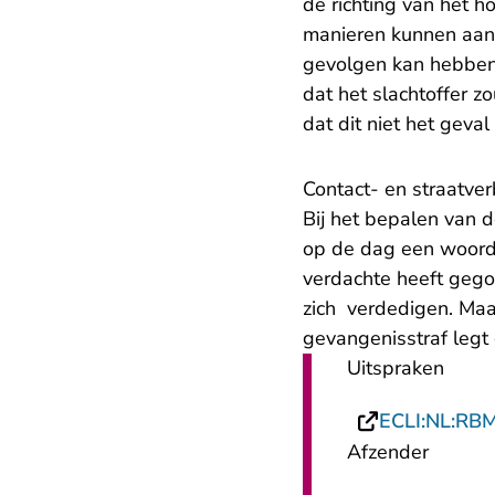
de richting van het 
manieren kunnen aanp
gevolgen kan hebben
dat het slachtoffer 
dat dit niet het geval 
Contact- en straatve
Bij het bepalen van d
op de dag een woorde
verdachte heeft gego
zich verdedigen. Maa
gevangenisstraf legt
Uitspraken
ECLI:NL:RB
Afzender