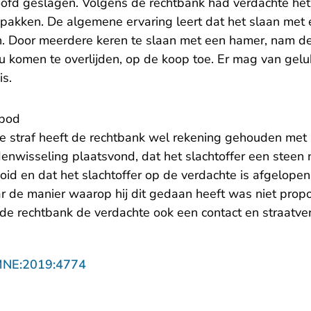
hoofd geslagen. Volgens de rechtbank had verdachte he
akken. De algemene ervaring leert dat het slaan met 
. Door meerdere keren te slaan met een hamer, nam de
zou komen te overlijden, op de koop toe. Er mag van ge
is.
rbod
e straf heeft de rechtbank wel rekening gehouden met h
nwisseling plaatsvond, dat het slachtoffer een steen 
oid en dat het slachtoffer op de verdachte is afgelope
r de manier waarop hij dit gedaan heeft was niet propo
 de rechtbank de verdachte ook een contact en straatve
- U verlaat Rechtspraak.nl
MNE:2019:4774