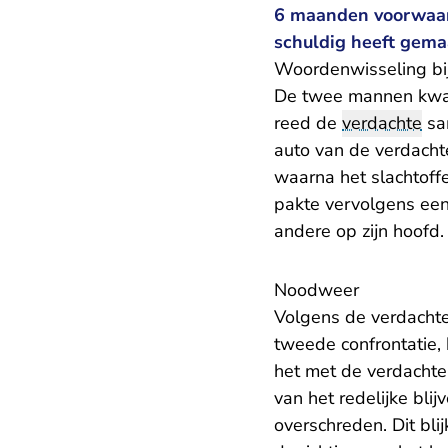
6 maanden voorwaar
schuldig heeft gema
Woordenwisseling bij
De twee mannen kwam
reed de
verdachte
sam
auto van de verdacht
waarna het slachtoff
pakte vervolgens een
andere op zijn hoofd.
Noodweer
Volgens de verdachte
tweede confrontatie, 
het met de verdachte
van het redelijke bli
overschreden. Dit bli