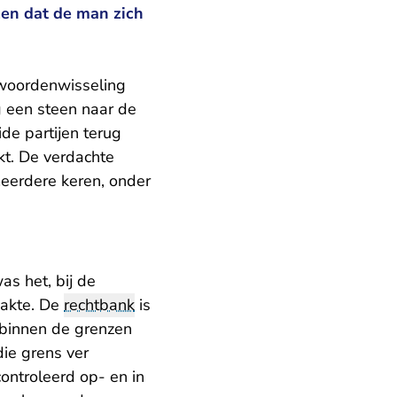
en dat de man zich
woordenwisseling
g een steen naar de
de partijen terug
kt. De verdachte
meerdere keren, onder
s het, bij de
pakte. De
rechtbank
is
 binnen de grenzen
die grens ver
controleerd op- en in