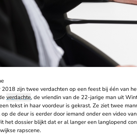
ne
2018 zijn twee verdachten op een feest bij één van hen
rde
verdachte
, de vriendin van de 22-jarige man uit Win
 een tekst in haar voordeur is gekrast. Ze ziet twee man
t op de deur is eerder door iemand onder een video va
 het dossier blijkt dat er al langer een langlopend confl
rwijkse rapscene.