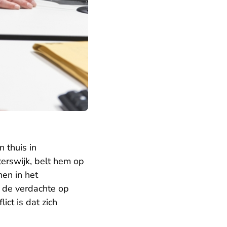
 thuis in
terswijk, belt hem op
nen in het
n de verdachte op
ict is dat zich