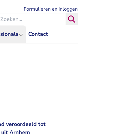
- U verlaat Rechtspraak.nl
Formulieren en inloggen
eken binnen de Rechtspraak
Zoeken
sionals
Contact
d veroordeeld tot
 uit Arnhem