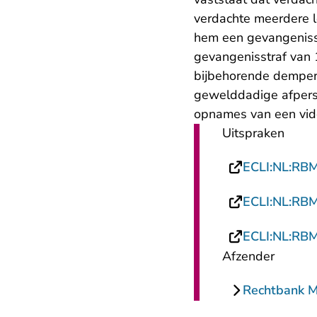
verdachte meerdere l
hem een gevangenisstr
gevangenisstraf van 
bijbehorende demper 
gewelddadige afpersi
opnames van een vide
Uitspraken
ECLI:NL:RB
ECLI:NL:RB
ECLI:NL:RB
Afzender
Rechtbank 