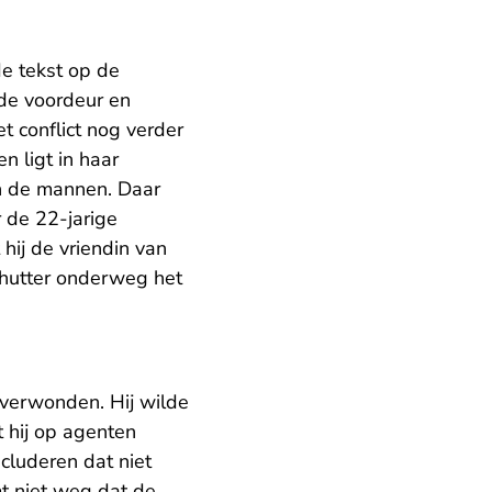
e tekst op de
 de voordeur en
t conflict nog verder
n ligt in haar
an de mannen. Daar
 de 22-jarige
hij de vriendin van
schutter onderweg het
 verwonden. Hij wilde
 hij op agenten
cluderen dat niet
t niet weg dat de