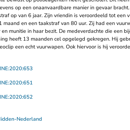
evens op een onaanvaardbare manier in gevaar bracht.
af op van 6 jaar. Zijn vriendin is veroordeeld tot een 
1 maand en een taakstraf van 80 uur. Zij had een vuu
en munitie in haar bezit. De medeverdachte die een bi
ng heeft 13 maanden cel opgelegd gekregen. Hij gebru
oclip een echt vuurwapen. Ook hiervoor is hij veroorde
- U verlaat Rechtspraak.nl
MNE:2020:653
- U verlaat Rechtspraak.nl
MNE:2020:651
- U verlaat Rechtspraak.nl
MNE:2020:652
Midden-Nederland