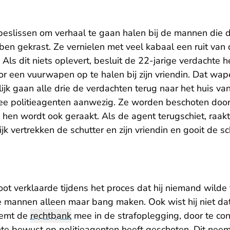
eslissen om verhaal te gaan halen bij de mannen die d
en gekrast. Ze vernielen met veel kabaal een ruit van
ls dit niets oplevert, besluit de 22-jarige verdachte he
or een vuurwapen op te halen bij zijn vriendin. Dat wape
ijk gaan alle drie de verdachten terug naar het huis v
wee politieagenten aanwezig. Ze worden beschoten door
hen wordt ook geraakt. Als de agent terugschiet, raakt 
lijk vertrekken de schutter en zijn vriendin en gooit de 
ot verklaarde tijdens het proces dat hij niemand wilde
 mannen alleen maar bang maken. Ook wist hij niet dat
neemt de
rechtbank
mee in de strafoplegging, door te con
hte bewust op politieagenten heeft geschoten. Dit neem